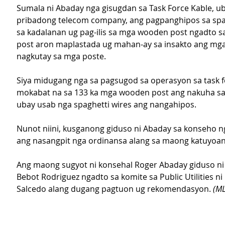
Sumala ni Abaday nga gisugdan sa Task Force Kable, u
pribadong telecom company, ang pagpanghipos sa spag
sa kadalanan ug pag-ilis sa mga wooden post ngadto s
post aron maplastada ug mahan-ay sa insakto ang mga
nagkutay sa mga poste.
Siya midugang nga sa pagsugod sa operasyon sa task fo
mokabat na sa 133 ka mga wooden post ang nakuha s
ubay usab nga spaghetti wires ang nangahipos.
Nunot niini, kusganong giduso ni Abaday sa konseho n
ang nasangpit nga ordinansa alang sa maong katuyoan
Ang maong sugyot ni konsehal Roger Abaday giduso ni
Bebot Rodriguez ngadto sa komite sa Public Utilities ni 
Salcedo alang dugang pagtuon ug rekomendasyon. 
(ML