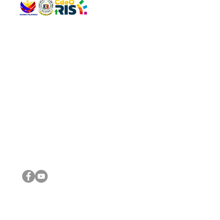
QUICK 
The Gav
VISIT US
Agenda 
Address: Legislative Building, Office of the City Council,
City Vi
City Hall, Capistrano-Hayes St., Barangay 1, Cagayan de
The Majo
Oro City 9000
The Mino
The City
The Sta
Get in 
Legisla
CONNECT WITH US
(088) 565-0568; (088) 565-0567; (088) 898-0697
(088) 565-0565; (088) 565-0699
Email:
cdeocitycouncil@gmail.com
IMPORTA
FOLLOW US ON OUR SOCIAL MEDIA PLATFORMS
City Go
DILG
DSWD
DOH
DepEd
DBM
©2016 by Sanggunian