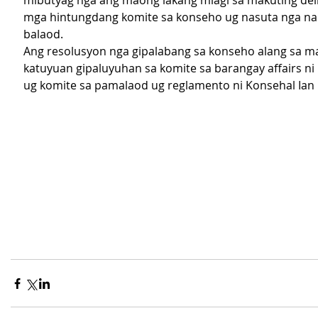
mibutyag nga ang maong lakang miagi sa makuting del
mga hintungdang komite sa konseho ug nasuta nga na
balaod.
Ang resolusyon nga gipalabang sa konseho alang sa m
katuyuan gipaluyuhan sa komite sa barangay affairs ni
ug komite sa pamalaod ug reglamento ni Konsehal Ian