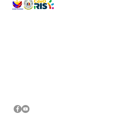
QUICK 
The Gav
VISIT US
Agenda 
Address: Legislative Building, Office of the City Council,
City Vi
City Hall, Capistrano-Hayes St., Barangay 1, Cagayan de
The Majo
Oro City 9000
The Mino
The City
The Sta
Get in 
Legisla
CONNECT WITH US
(088) 565-0568; (088) 565-0567; (088) 898-0697
(088) 565-0565; (088) 565-0699
Email:
cdeocitycouncil@gmail.com
IMPORTA
FOLLOW US ON OUR SOCIAL MEDIA PLATFORMS
City Go
DILG
DSWD
DOH
DepEd
DBM
©2016 by Sanggunian