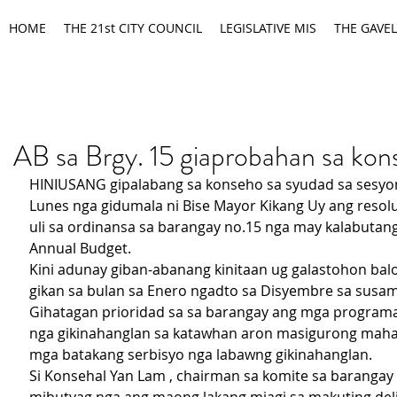
HOME
THE 21st CITY COUNCIL
LEGISLATIVE MIS
THE GAVEL
AB sa Brgy. 15 giaprobahan sa ko
HINIUSANG gipalabang sa konseho sa syudad sa sesyo
Lunes nga gidumala ni Bise Mayor Kikang Uy ang resol
uli sa ordinansa sa barangay no.15 nga may kalabutang
Annual Budget.
Kini adunay giban-abanang kinitaan ug galastohon balor
gikan sa bulan sa Enero ngadto sa Disyembre sa susam
Gihatagan prioridad sa sa barangay ang mga programa
nga gikinahanglan sa katawhan aron masigurong mahat
mga batakang serbisyo nga labawng gikinahanglan.
Si Konsehal Yan Lam , chairman sa komite sa barangay a