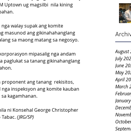
Uptown ug magsilbi  nila kining 
bahan.
 nga walay supak ang komite 
ng masunod ang gikinahahanglang 
Archi
d alang sa maong matang sa negosyo.
August
 korporasyon mipasalig nga andam 
July 20
a paglukat sa tanang gikinahanglang 
June 2
nahon.
May 20
April 2
proponent ang tanang  rekisitos, 
March 
l nga inspeksyon ang komite kauban 
Februa
 sa kagamhanan.
Januar
Decemb
la ni Konsehal George Christopher 
Novemb
 Tabac. 
(JRG/SP)
Octobe
Septem