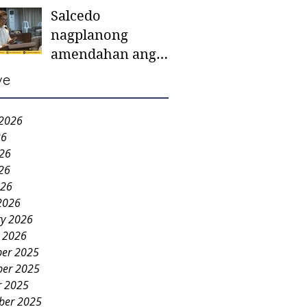
Salcedo
mother-to-mother
nagplanong
support groups,
amendahan ang
first 1,000 days
ordinansa batok
nutrition program
ve
colorum nga bao-
bao
 2026
26
026
26
026
2026
ry 2026
y 2026
er 2025
er 2025
r 2025
ber 2025