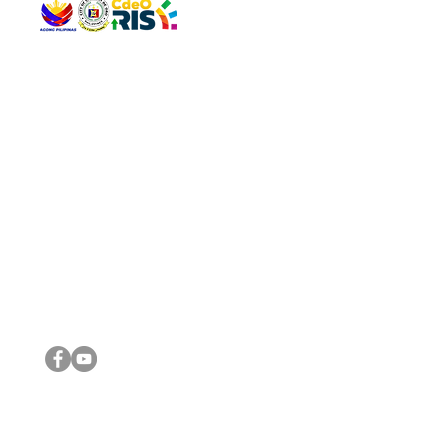
QUICK 
The Gav
VISIT US
Agenda 
Address: Legislative Building, Office of the City Council,
City Vi
City Hall, Capistrano-Hayes St., Barangay 1, Cagayan de
The Majo
Oro City 9000
The Mino
The City
The Sta
Get in 
Legisla
CONNECT WITH US
(088) 565-0568; (088) 565-0567; (088) 898-0697
(088) 565-0565; (088) 565-0699
Email:
cdeocitycouncil@gmail.com
IMPORTA
FOLLOW US ON OUR SOCIAL MEDIA PLATFORMS
City Go
DILG
DSWD
DOH
DepEd
DBM
©2016 by Sanggunian