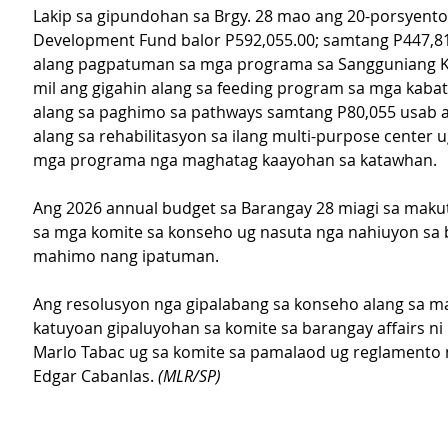
Lakip sa gipundohan sa Brgy. 28 mao ang 20-porsyento
Development Fund balor P592,055.00; samtang P447,81
alang pagpatuman sa mga programa sa Sangguniang K
mil ang gigahin alang sa feeding program sa mga kabat
alang sa paghimo sa pathways samtang P80,055 usab a
alang sa rehabilitasyon sa ilang multi-purpose center 
mga programa nga maghatag kaayohan sa katawhan.
Ang 2026 annual budget sa Barangay 28 miagi sa maku
sa mga komite sa konseho ug nasuta nga nahiuyon sa 
mahimo nang ipatuman.
Ang resolusyon nga gipalabang sa konseho alang sa m
katuyoan gipaluyohan sa komite sa barangay affairs ni
Marlo Tabac ug sa komite sa pamalaod ug reglamento 
Edgar Cabanlas. 
(MLR/SP)