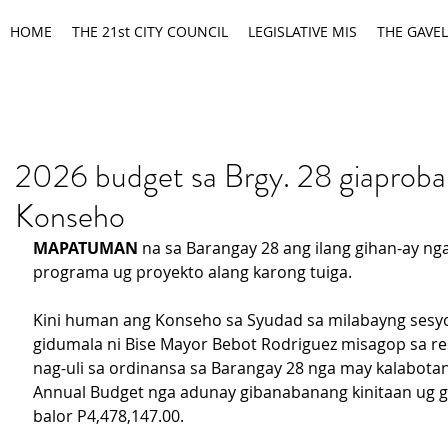
HOME
THE 21st CITY COUNCIL
LEGISLATIVE MIS
THE GAVEL
2026 budget sa Brgy. 28 giaproba
Konseho
MAPATUMAN 
na sa Barangay 28 ang ilang gihan-ay ng
programa ug proyekto alang karong tuiga.
Kini human ang Konseho sa Syudad sa milabayng sesy
gidumala ni Bise Mayor Bebot Rodriguez misagop sa re
nag-uli sa ordinansa sa Barangay 28 nga may kalabotan
Annual Budget nga adunay gibanabanang kinitaan ug g
balor P4,478,147.00.