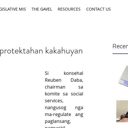
GISLATIVE MIS
THE GAVEL
RESOURCES
CONTACT US
Recen
protektahan kakahuyan
Si konsehal  
Reuben Daba, 
chairman sa 
komite sa social 
services, 
nangusog nga 
ma-regulate ang 
paglansang, 