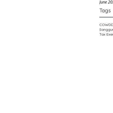
June 2
Tags
COWD
Sanggu
Tax Exe