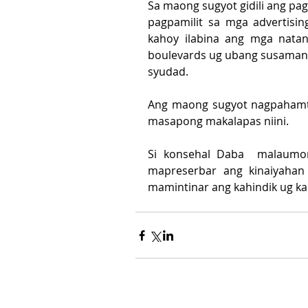
Sa maong sugyot gidili ang pag
pagpamilit sa mga advertisin
kahoy ilabina ang mga natano
boulevards ug ubang susamang p
syudad.
Ang maong sugyot nagpahamta
masapong makalapas niini.
Si konsehal Daba  malaumo
mapreserbar ang kinaiyahan
mamintinar ang kahindik ug kal