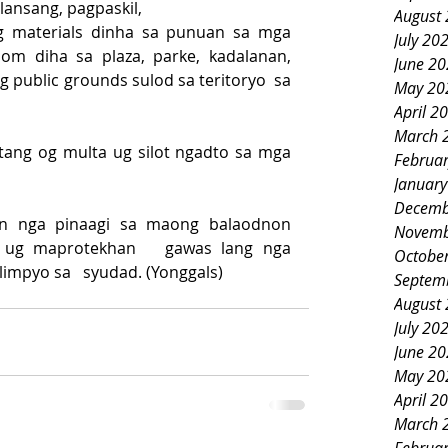
lansang, pagpaskil,
August
g materials dinha sa punuan sa mga 
July 20
m diha sa plaza, parke, kadalanan, 
June 2
ublic grounds sulod sa teritoryo  sa  
May 20
April 2
March 
ng og multa ug silot ngadto sa mga 
Februa
Januar
Decemb
n nga pinaagi sa maong balaodnon 
Novemb
 ug maprotekhan   gawas lang nga 
Octobe
impyo sa   syudad. (Yonggals)
Septem
August
July 20
June 2
May 20
April 2
March 