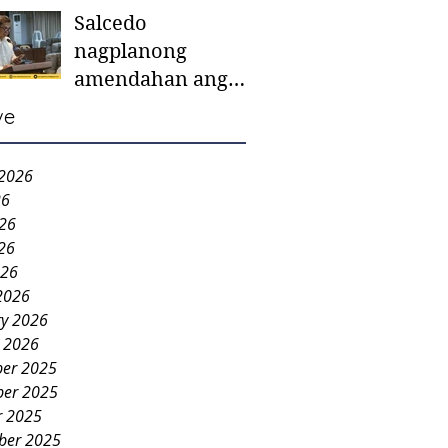
Salcedo
mother-to-mother
nagplanong
support groups,
amendahan ang
first 1,000 days
ordinansa batok
nutrition program
ve
colorum nga bao-
bao
 2026
26
026
26
026
2026
ry 2026
y 2026
er 2025
er 2025
r 2025
ber 2025