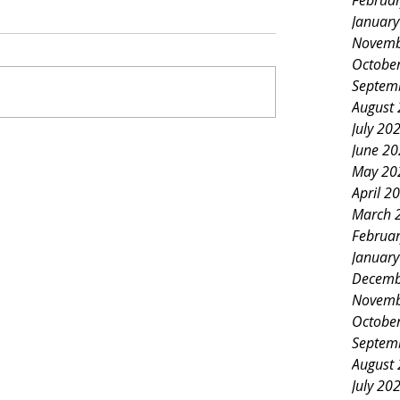
Februa
Januar
Novemb
Octobe
Septem
August
July 20
June 2
May 20
April 2
March 
Februa
Januar
Decemb
Novemb
Octobe
Septem
August
July 20