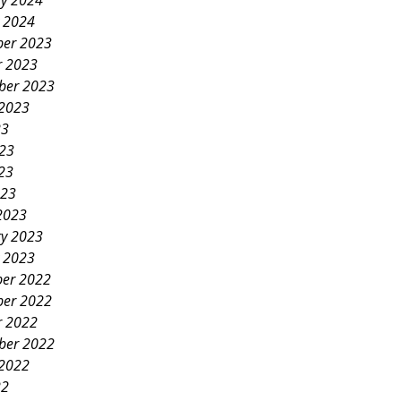
ry 2024
y 2024
er 2023
r 2023
ber 2023
 2023
23
023
23
023
2023
ry 2023
y 2023
er 2022
er 2022
r 2022
ber 2022
 2022
22