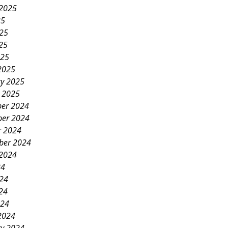
 2025
25
025
25
025
2025
ry 2025
y 2025
er 2024
er 2024
r 2024
ber 2024
 2024
24
024
24
024
2024