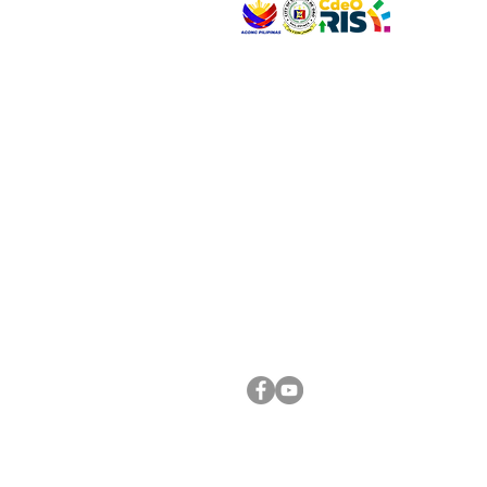
VISIT US
Address: Legislative Building, Office of the City
City Hall, Capistrano-Hayes St., Barangay 1, Ca
Oro City 9000
CONNECT WITH US
(088) 565-0568; (088) 565-0567; (088) 898-
(088) 565-0565; (088) 565-0699
Email:
cdeocitycouncil@gmail.com
FOLLOW US ON OUR SOCIAL MEDIA PLATFORM