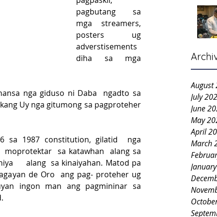
pagpaskil, 
pagbutang sa 
mga streamers, 
posters ug 
adverstisements 
Archi
diha sa mga 
August
nansa nga giduso ni Daba  ngadto sa 
July 20
ikang Uy nga gitumong sa pagproteher 
June 2
May 20
April 2
6 sa 1987 constitution, gilatid  nga 
March 
  moprotektar  sa katawhan  alang sa 
Februa
ya     alang  sa kinaiyahan. Matod pa 
Januar
 Cagayan de Oro  ang pag- proteher ug 
Decemb
yan ingon man ang pagmininar sa 
Novemb
.
Octobe
Septem