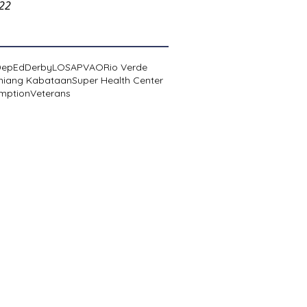
022
DepEd
Derby
LOSA
PVAO
Rio Verde
niang Kabataan
Super Health Center
mption
Veterans