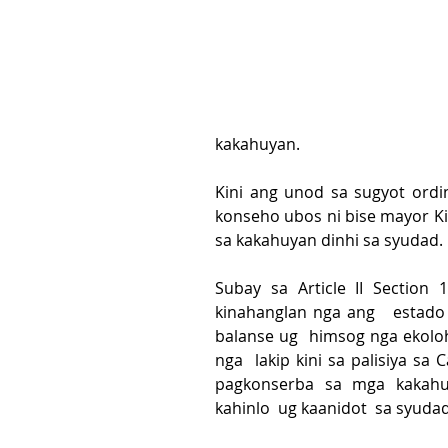
kakahuyan.
Kini ang unod sa sugyot ordi
konseho ubos ni bise mayor K
sa kakahuyan dinhi sa syudad.
Subay sa Article II Section 1
kinahanglan nga ang   estado
balanse ug  himsog nga ekolohi
nga  lakip kini sa palisiya sa
pagkonserba sa mga kakahu
kahinlo  ug kaanidot  sa syudad