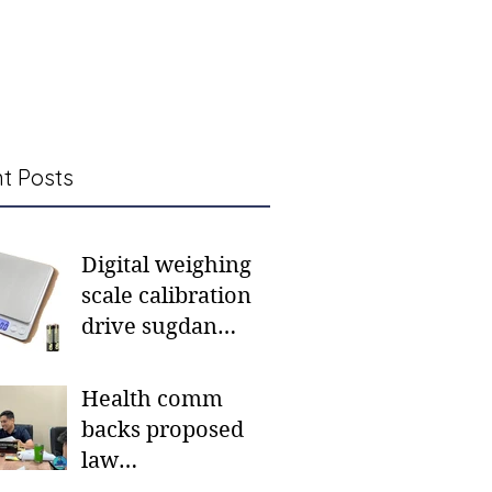
t Posts
Digital weighing
scale calibration
drive sugdan
sunod bulan
Health comm
backs proposed
law
institutionalizing