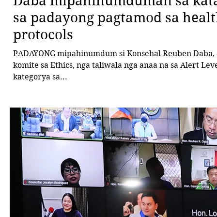
Daba mipahinumduman sa ka
sa padayong pagtamod sa heal
protocols
PADAYONG mipahinumdum si Konsehal Reuben Daba, 
komite sa Ethics, nga taliwala nga anaa na sa Alert Lev
kategorya sa...