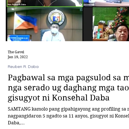
The Gavel
Jan 19, 2022
Reuben R. Daba
Pagbawal sa mga pagsulod sa m
nga serado ug daghang mga tao
gisugyot ni Konsehal Daba
SAMTANG kamolo pang gipahigayong ang profiling sa
nagpangidaron 5 ngadto sa 11 anyos, gisugyot ni Kons
Daba,...