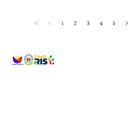
1
2
3
4
5
QUICK 
The Gav
VISIT US
Agenda 
Address: Legislative Building, Office of the City Council,
City Vi
City Hall, Capistrano-Hayes St., Barangay 1, Cagayan de
The Majo
Oro City 9000
The Mino
The City
The Sta
Get in 
Legisla
CONNECT WITH US
(088) 565-0568; (088) 565-0567; (088) 898-0697