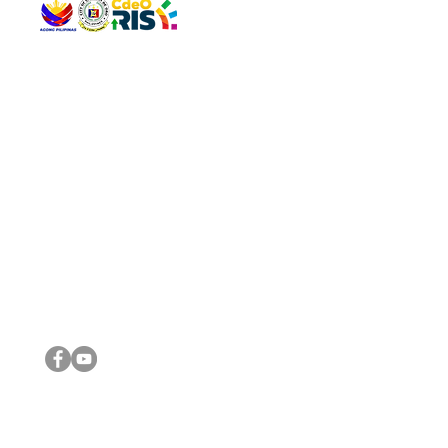
QUICK 
The Gav
VISIT US
Agenda 
Address: Legislative Building, Office of the City Council,
City Vi
City Hall, Capistrano-Hayes St., Barangay 1, Cagayan de
The Majo
Oro City 9000
The Mino
The City
The Sta
Get in 
Legisla
CONNECT WITH US
(088) 565-0568; (088) 565-0567; (088) 898-0697
(088) 565-0565; (088) 565-0699
Email:
cdeocitycouncil@gmail.com
IMPORTA
FOLLOW US ON OUR SOCIAL MEDIA PLATFORMS
City Go
DILG
DSWD
DOH
DepEd
DBM
©2016 by Sanggunian