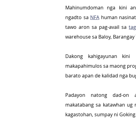
Mahinumdoman nga kini ang
ngadto sa 
NFA
 human nasinat
tawo aron sa pag-avail sa 
ta
warehouse sa Baloy, Barangay 
Dakong kahigayunan kini 
makapahimulos sa maong prog
barato apan de kalidad nga bug
Padayon natong dad-on a
makatabang sa katawhan ug m
kagastohan, sumpay ni Goking