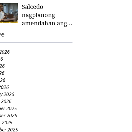
Salcedo
mother-to-mother
nagplanong
support groups,
amendahan ang
first 1,000 days
ordinansa batok
nutrition program
ve
colorum nga bao-
bao
 2026
26
026
26
026
2026
ry 2026
y 2026
er 2025
er 2025
r 2025
ber 2025