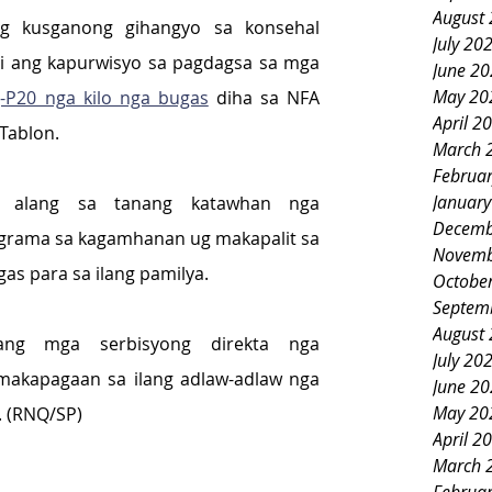
August
 kusganong gihangyo sa konsehal 
July 20
i ang kapurwisyo sa pagdagsa sa mga 
June 2
May 20
g-P20 nga kilo nga bugas
 diha sa NFA 
April 2
Tablon.
March 
Februa
Januar
 alang sa tanang katawhan nga 
Decemb
rama sa kagamhanan ug makapalit sa 
Novemb
as para sa ilang pamilya.
Octobe
Septem
August
ng mga serbisyong direkta nga 
July 20
akapagaan sa ilang adlaw-adlaw nga 
June 2
May 20
. (RNQ/SP)
April 2
March 