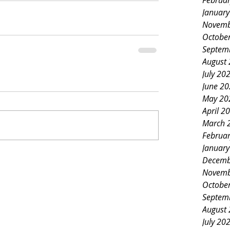
Februa
Januar
Novemb
Octobe
Septem
August
July 20
June 2
May 20
April 2
March 
Februa
Januar
Decemb
Novemb
Octobe
Septem
August
July 20