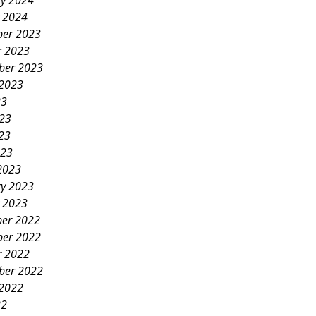
ry 2024
y 2024
er 2023
r 2023
ber 2023
 2023
23
023
23
023
2023
ry 2023
y 2023
er 2022
er 2022
r 2022
ber 2022
 2022
22