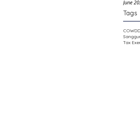
June 2
Tags
COWD
Sanggu
Tax Exe