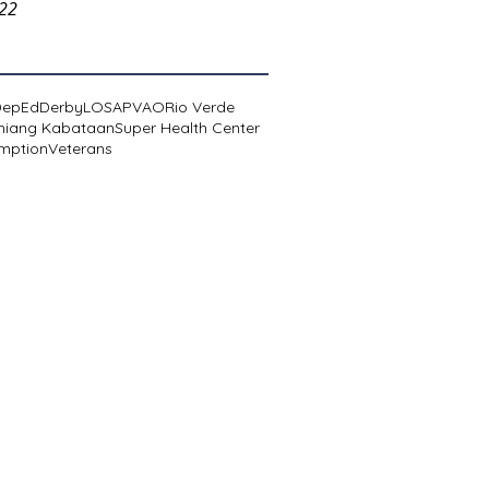
022
DepEd
Derby
LOSA
PVAO
Rio Verde
niang Kabataan
Super Health Center
mption
Veterans