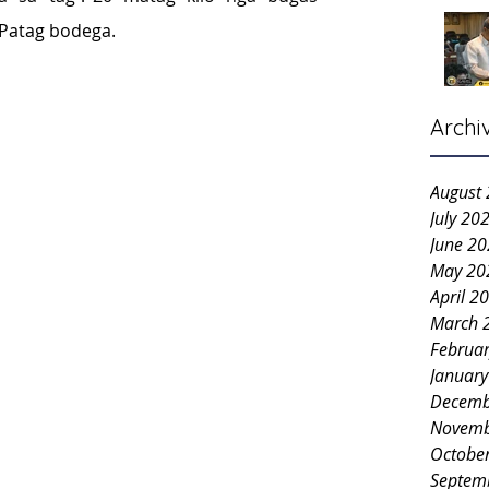
 Patag bodega.
Archi
August
July 20
June 2
May 20
April 2
March 
Februa
Januar
Decemb
Novemb
Octobe
Septem