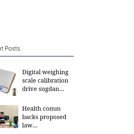
t Posts
Digital weighing
scale calibration
drive sugdan
sunod bulan
Health comm
backs proposed
law
institutionalizing