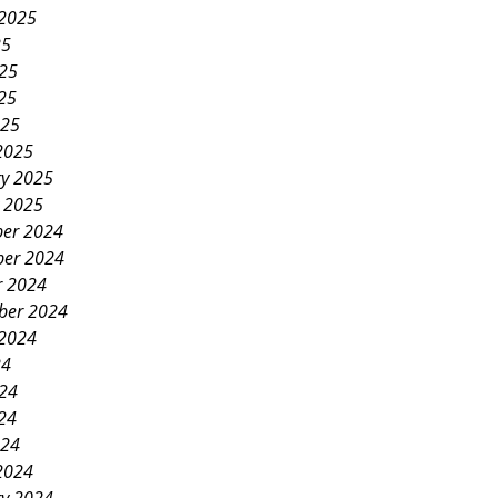
 2025
25
025
25
025
2025
ry 2025
y 2025
er 2024
er 2024
r 2024
ber 2024
 2024
24
024
24
024
2024