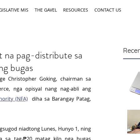
GISLATIVE MIS
THE GAVEL
RESOURCES
CONTACT US
Recen
na pag-distribute sa
ng bugas
ge Christopher Goking, chairman sa 
ce, nga opisyal nang nag-abli ang 
ority (NFA)
  diha sa Barangay Patag, 
gsugod niadtong Lunes, Hunyo 1, ning 
ya sa tag-₱20 matag kilo nga bugas 