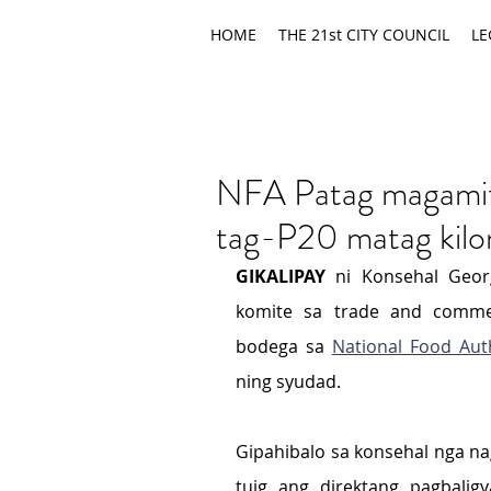
HOME
THE 21st CITY COUNCIL
LE
NFA Patag magamit 
tag-P20 matag kilo
GIKALIPAY 
ni
Konsehal Geor
komite sa trade and commer
bodega sa 
National Food Auth
ning syudad.
Gipahibalo sa konsehal nga na
tuig ang direktang pagbalig