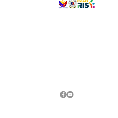
VISIT US
Address: Legislative Building, Office of the City
City Hall, Capistrano-Hayes St., Barangay 1, Ca
Oro City 9000
CONNECT WITH US
(088) 565-0568; (088) 565-0567; (088) 898-
(088) 565-0565; (088) 565-0699
Email:
cdeocitycouncil@gmail.com
FOLLOW US ON OUR SOCIAL MEDIA PLATFORM