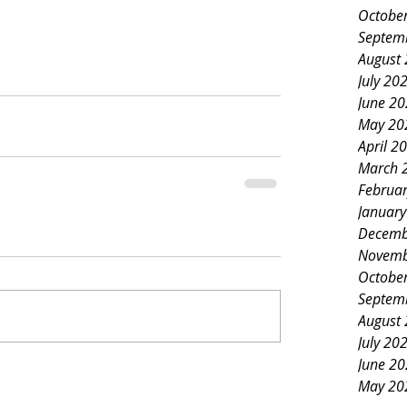
Octobe
Septem
August
July 20
June 2
May 20
April 2
March 
Februa
Januar
Decemb
Novemb
Octobe
Septem
August
July 20
June 2
May 20