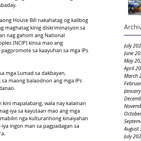
Abaday.
ong House Bill nakahatag og kalibog 
Archi
g maghatag kinig diskriminasyon sa 
an nag gahom ang National 
ples (NCIP) kinsa mao ang 
July 20
g pagpromote sa kaayuhan sa mga IPs 
June 2
May 20
April 2
 sa mga Lumad sa dakbayan, 
March 
 sa maong balaodnon ang mga IPs 
Februa
ndanao.
Januar
Decemb
 kini mapalabang, wala nay kalainan 
Novemb
nag-iya sa kayutaan mao ang mga 
Octobe
mabilin nga kulturanhong kinaiyahan 
Septem
iya ingon man sa pagpadagan sa 
August
ra.
July 20