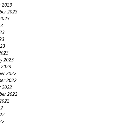
r 2023
ber 2023
 2023
23
023
23
023
2023
ry 2023
y 2023
er 2022
er 2022
r 2022
ber 2022
 2022
22
022
22