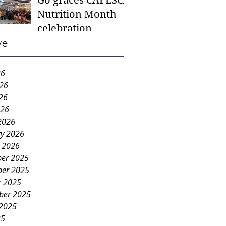
Go graces CAFESCA
students in need -
Nutrition Month
Gaane
celebration
ve
26
026
26
026
2026
ry 2026
y 2026
er 2025
er 2025
r 2025
ber 2025
 2025
25