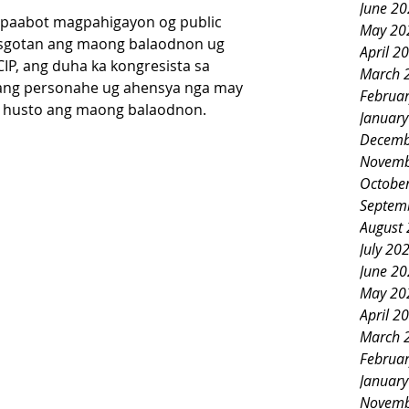
June 2
gipaabot magpahigayon og public 
May 20
isgotan ang maong balaodnon ug 
April 2
IP, ang duha ka kongresista sa 
March 
ang personahe ug ahensya nga may 
Februa
sa husto ang maong balaodnon. 
Januar
Decemb
Novemb
Octobe
Septem
August
July 20
June 2
May 20
April 2
March 
Februa
Januar
Novemb