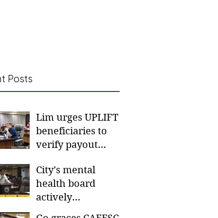
t Posts
Lim urges UPLIFT
beneficiaries to
verify payout
schedules, visit
City’s mental
CSWD district sites
health board
actively
responding to