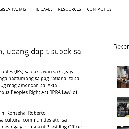
GISLATIVE MIS
THE GAVEL
RESOURCES
CONTACT US
Recen
, ubang dapit supak sa
oples (IPs) sa dakbayan sa Cagayan 
 nga nagtumong sa pag-rationalize sa 
n ug mag-amendar  sa  Akta 
ous Peoples Right Act (IPRA Law) of 
t ni Konsehal Roberto 
a cultural communities atol sa 
nes nga gidumala ni Presiding Officer 