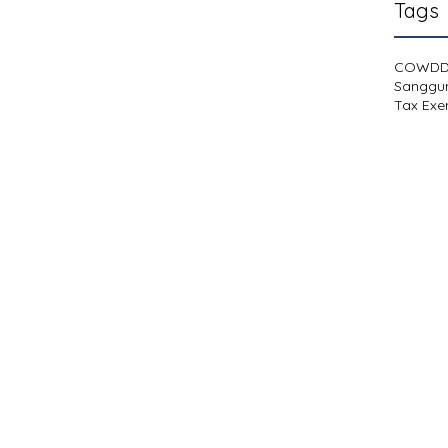
Tags
COWD
Sanggu
Tax Exe