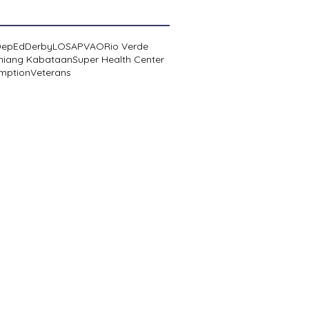
DepEd
Derby
LOSA
PVAO
Rio Verde
niang Kabataan
Super Health Center
mption
Veterans