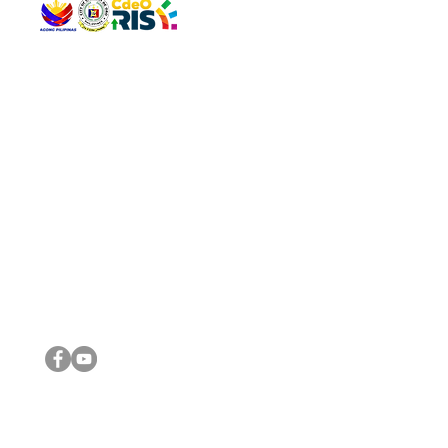
QUICK 
The Gav
VISIT US
Agenda 
Address: Legislative Building, Office of the City Council,
City Vi
City Hall, Capistrano-Hayes St., Barangay 1, Cagayan de
The Majo
Oro City 9000
The Mino
The City
The Sta
Get in 
Legisla
CONNECT WITH US
(088) 565-0568; (088) 565-0567; (088) 898-0697
(088) 565-0565; (088) 565-0699
Email:
cdeocitycouncil@gmail.com
IMPORTA
FOLLOW US ON OUR SOCIAL MEDIA PLATFORMS
City Go
DILG
DSWD
DOH
DepEd
DBM
©2016 by Sanggunian