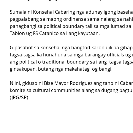
Sumala ni Konsehal Cabaring nga adunay igong baseha
pagpalabang sa maong ordinansa sama nalang sa nahi
panagbangi sa political boundary tali sa mga lumad sa 
Tablon ug FS Catanico sa ilang kayutaan.
Gipasabot sa konsehal nga hangtod karon dili pa gihap
tagsa-tagsa ka hunahuna sa mga barangay officials ug 
ang political o traditional boundary sa ilang  tagsa tags
ginsakupan, butang nga makahatag  og bangi.
Niini, giduso ni Bise Mayor Rodriguez ang taho ni Caba
komite sa cultural communities alang sa dugang pagtu
(JRG/SP)