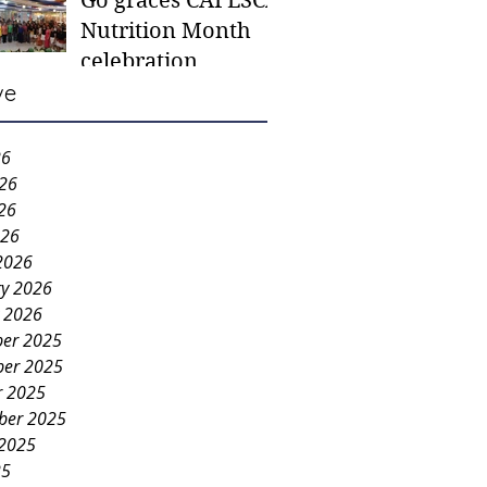
Go graces CAFESCA
students in need -
Nutrition Month
Gaane
celebration
ve
26
026
26
026
2026
ry 2026
y 2026
er 2025
er 2025
r 2025
ber 2025
 2025
25