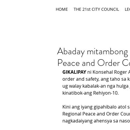
HOME
THE 21st CITY COUNCIL
LE
Abaday mitambong s
Peace and Order C
GIKALIPAY
 ni Konsehal Roger 
order and safety, ang taho sa
ug walay kabalak-an nga hulga
kinatibok-ang Rehiyon-10.
Kini ang iyang gipahibalo atol
Regional Peace and Order Coun
nagkadaiyang ahensya sa nas