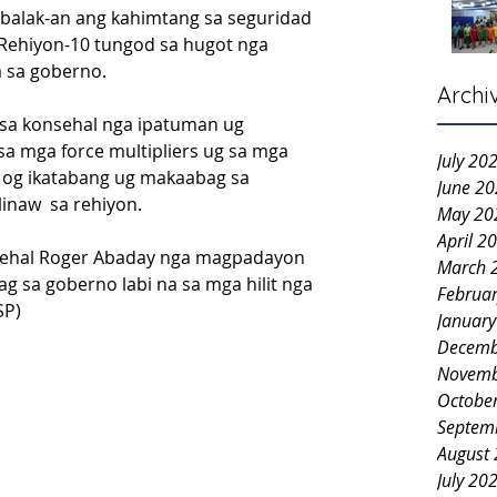
balak-an ang kahimtang sa seguridad 
 Rehiyon-10 tungod sa hugot nga 
 sa goberno.
Archi
 sa konsehal nga ipatuman ug 
a mga force multipliers ug sa mga 
July 20
ni og ikatabang ug makaabag sa 
June 2
inaw  sa rehiyon.
May 20
April 2
sehal Roger Abaday nga magpadayon 
March 
 sa goberno labi na sa mga hilit nga 
Februa
SP)
Januar
Decemb
Novemb
Octobe
Septem
August
July 20