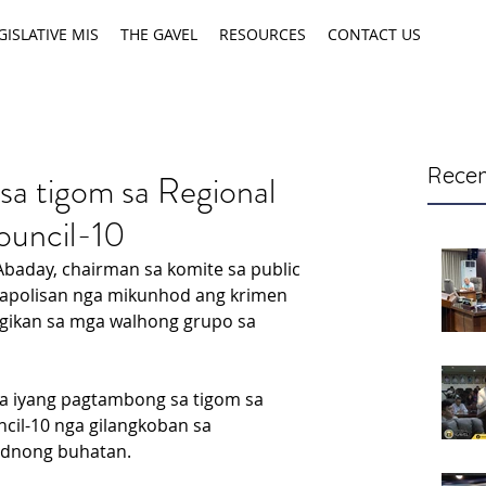
GISLATIVE MIS
THE GAVEL
RESOURCES
CONTACT US
Recen
a tigom sa Regional
ouncil-10
Abaday, chairman sa komite sa public 
 kapolisan nga mikunhod ang krimen 
 gikan sa mga walhong grupo sa 
 sa iyang pagtambong sa tigom sa 
cil-10 nga gilangkoban sa 
odnong buhatan.