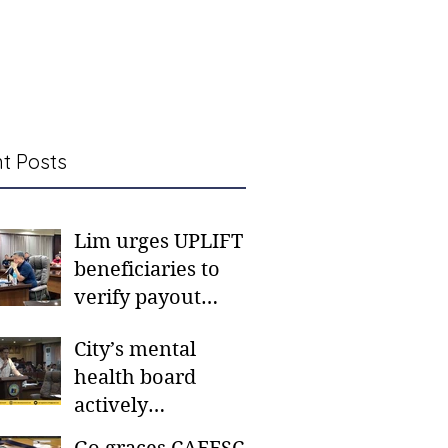
t Posts
Lim urges UPLIFT
beneficiaries to
verify payout
schedules, visit
City’s mental
CSWD district sites
health board
actively
responding to