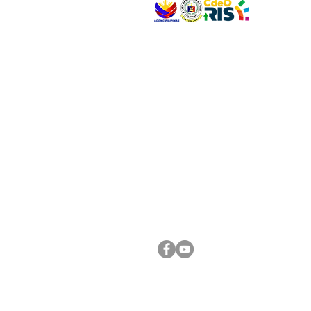
VISIT US
Address: Legislative Building, Office of the City
City Hall, Capistrano-Hayes St., Barangay 1, Ca
Oro City 9000
CONNECT WITH US
(088) 565-0568; (088) 565-0567; (088) 898-
(088) 565-0565; (088) 565-0699
Email:
cdeocitycouncil@gmail.com
FOLLOW US ON OUR SOCIAL MEDIA PLATFORM