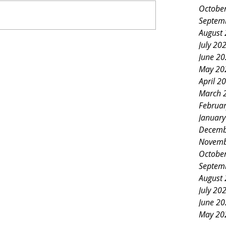
Octobe
Septem
August
July 20
June 2
May 20
April 2
March 
Februa
Januar
Decemb
Novemb
Octobe
Septem
August
July 20
June 2
May 20