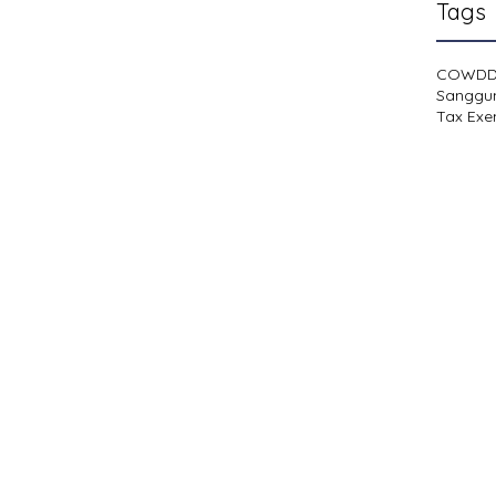
Tags
COWD
Sanggu
Tax Exe