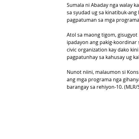
Sumala ni Abaday nga walay ka
sa syudad ug sa kinatibuk-ang
pagpatuman sa mga programa
Atol sa maong tigom, gisugyot
ipadayon ang pakig-koordinar s
civic organization kay dako ki
pagpatunhay sa kahusay ug kal
Nunot niini, malaumon si Kon
ang mga programa nga gihanyag
barangay sa rehiyon-10. (MLR/