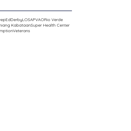
DepEd
Derby
LOSA
PVAO
Rio Verde
niang Kabataan
Super Health Center
mption
Veterans