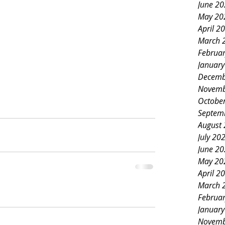
June 2
May 20
April 2
March 
Februa
Januar
Decemb
Novemb
Octobe
Septem
August
July 20
June 2
May 20
April 2
March 
Februa
Januar
Novemb