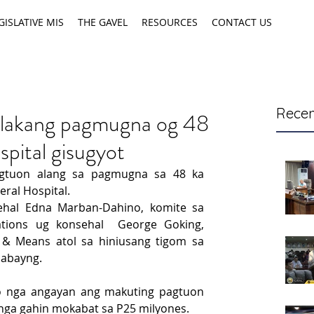
GISLATIVE MIS
THE GAVEL
RESOURCES
CONTACT US
Recen
 lakang pagmugna og 48
spital gisugyot
gtuon alang sa pagmugna sa 48 ka 
eral Hospital.
hal Edna Marban-Dahino, komite sa 
tions ug konsehal  George Goking, 
& Means atol sa hiniusang tigom sa 
labayng.
o nga angayan ang makuting pagtuon 
nga gahin mokabat sa P25 milyones.