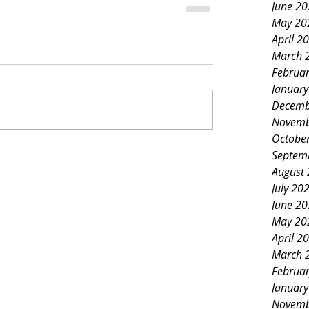
June 2
May 20
April 2
March 
Februa
Januar
Decemb
Novemb
Octobe
Septem
August
July 20
June 2
May 20
April 2
March 
Februa
Januar
Novemb