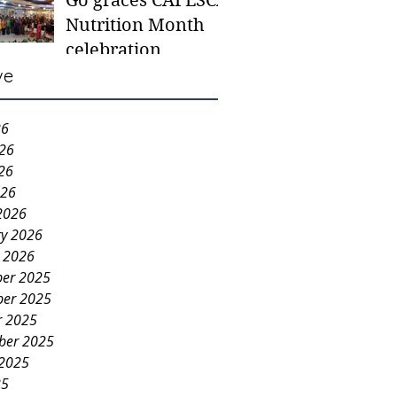
Go graces CAFESCA
students in need -
Nutrition Month
Gaane
celebration
ve
26
026
26
026
2026
ry 2026
y 2026
er 2025
er 2025
r 2025
ber 2025
 2025
25