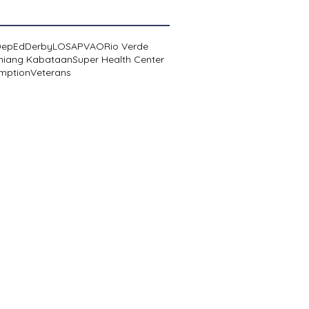
DepEd
Derby
LOSA
PVAO
Rio Verde
niang Kabataan
Super Health Center
mption
Veterans