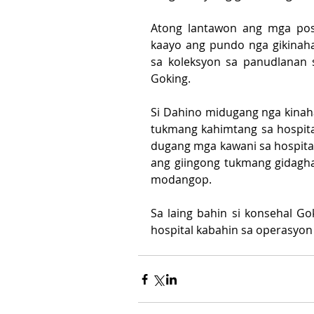
Atong lantawon ang mga posi
kaayo ang pundo nga gikinaha
sa koleksyon sa panudlanan 
Goking.
Si Dahino midugang nga kinah
tukmang kahimtang sa hospital
dugang mga kawani sa hospita
ang giingong tukmang gidagha
modangop.
Sa laing bahin si konsehal G
hospital kabahin sa operasyon 