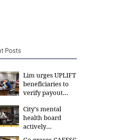
t Posts
Lim urges UPLIFT
beneficiaries to
verify payout
schedules, visit
City’s mental
CSWD district sites
health board
actively
responding to