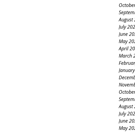
Octobe
Septem
August
July 20
June 2
May 20
April 2
March 
Februa
Januar
Decemb
Novemb
Octobe
Septem
August
July 20
June 2
May 20