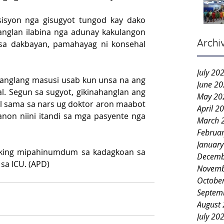
syon nga gisugyot tungod kay dako 
nglan ilabina nga adunay kakulangon 
Archi
sa dakbayan, pamahayag ni konsehal 
July 20
anglang masusi usab kun unsa na ang 
June 2
. Segun sa sugyot, gikinahanglan ang 
May 20
l sama sa nars ug doktor aron maabot 
April 2
non niini itandi sa mga pasyente nga 
March 
Februa
Januar
oking mipahinumdum sa kadagkoan sa 
Decemb
sa ICU. (APD)
Novemb
Octobe
Septem
August
July 20