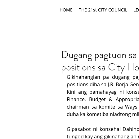
HOME
THE 21st CITY COUNCIL
LE
Dugang pagtuon sa
positions sa City Ho
Gikinahanglan pa dugang pa
positions diha sa J.R. Borja Gen
Kini ang pamahayag ni konse
Finance, Budget & Appropria
chairman sa komite sa Ways 
duha ka kometiba niadtong mi
Gipasabot ni konsehal Dahin
tungod kay ang gikinahanglan 