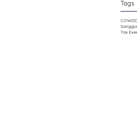
Tags
COWD
Sanggu
Tax Exe