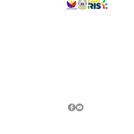
VISIT US
Address: Legislative Building, Office of the City
City Hall, Capistrano-Hayes St., Barangay 1, Ca
Oro City 9000
CONNECT WITH US
(088) 565-0568; (088) 565-0567; (088) 898-
(088) 565-0565; (088) 565-0699
Email:
cdeocitycouncil@gmail.com
FOLLOW US ON OUR SOCIAL MEDIA PLATFORM