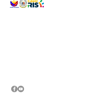
QUICK 
The Gav
VISIT US
Agenda 
Address: Legislative Building, Office of the City Council,
City Vi
City Hall, Capistrano-Hayes St., Barangay 1, Cagayan de
The Majo
Oro City 9000
The Mino
The City
The Sta
Get in 
Legisla
CONNECT WITH US
(088) 565-0568; (088) 565-0567; (088) 898-0697
(088) 565-0565; (088) 565-0699
Email:
cdeocitycouncil@gmail.com
IMPORTA
FOLLOW US ON OUR SOCIAL MEDIA PLATFORMS
City Go
DILG
DSWD
DOH
DepEd
DBM
©2016 by Sanggunian