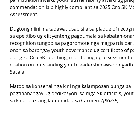
participation award, youth sustainability award ug plaq
commendation isip highly compliant sa 2025 Oro SK Mo
Assessment.
Dugtong niini, nakadawat usab sila sa plaque of recogn
sa epektibo ug efisyenteng pagdumala sa kabatan-onan
recognition tungod sa pagpromote nga magpartisipar 
onan sa barangay youth governance ug certificate of pa
alang sa Oro SK coaching, monitoring ug assessment ug
citation on outstanding youth leadership award ngadto
Sacala.
Matod sa konsehal nga kini nga kalamposan bunga sa 
pagtinabangay ug dedikasyon  sa mga SK officials, yout
sa kinatibuk-ang komunidad sa Carmen. 
(JRG/SP)