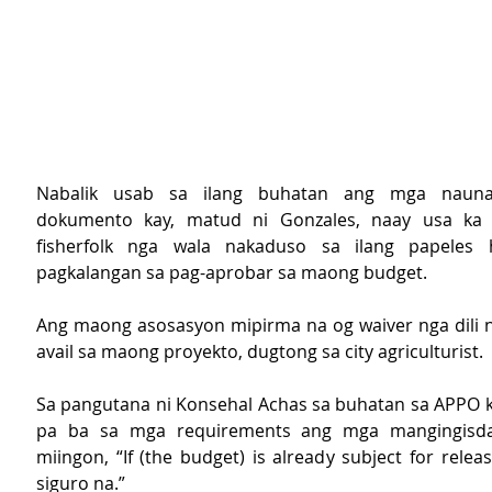
Nabalik usab sa ilang buhatan ang mga nauna
dokumento kay, matud ni Gonzales, naay usa ka 
fisherfolk nga wala nakaduso sa ilang papeles 
pagkalangan sa pag-aprobar sa maong budget. 
Ang maong asosasyon mipirma na og waiver nga dili n
avail sa maong proyekto, dugtong sa city agriculturist. 
Sa pangutana ni Konsehal Achas sa buhatan sa APPO k
pa ba sa mga requirements ang mga mangingisda,
miingon, “If (the budget) is already subject for release
siguro na.” 