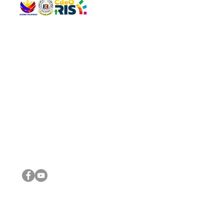
QUICK 
The Gav
VISIT US
Agenda 
Address: Legislative Building, Office of the City Council,
City Vi
City Hall, Capistrano-Hayes St., Barangay 1, Cagayan de
The Majo
Oro City 9000
The Mino
The City
The Sta
Get in 
Legisla
CONNECT WITH US
(088) 565-0568; (088) 565-0567; (088) 898-0697
(088) 565-0565; (088) 565-0699
Email:
cdeocitycouncil@gmail.com
IMPORTA
FOLLOW US ON OUR SOCIAL MEDIA PLATFORMS
City Go
DILG
DSWD
DOH
DepEd
DBM
©2016 by Sanggunian