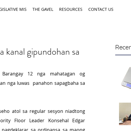
GISLATIVE MIS
THE GAVEL
RESOURCES
CONTACT US
Recen
ga kanal gipundohan sa
Barangay 12 nga mahatagan og 
an nga luwas  panahon sapagbaha sa 
eho atol sa regular sesyon niadtong 
rity Floor Leader Konsehal Edgar 
 nagdeklarar sa ordinansa sa maong 