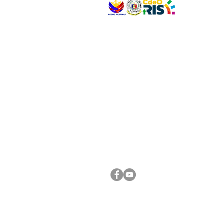
VISIT US
Address: Legislative Building, Office of the City
City Hall, Capistrano-Hayes St., Barangay 1, Ca
Oro City 9000
CONNECT WITH US
(088) 565-0568; (088) 565-0567; (088) 898-
(088) 565-0565; (088) 565-0699
Email:
cdeocitycouncil@gmail.com
FOLLOW US ON OUR SOCIAL MEDIA PLATFORM