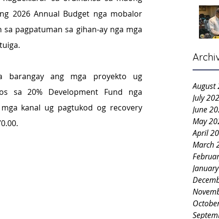
ang 2026 Annual Budget nga mobalor 
n sa pagpatuman sa gihan-ay nga mga 
tuiga.
Archi
sa barangay ang mga proyekto ug 
August
os sa 20% Development Fund nga 
July 20
a mga kanal ug pagtukod og recovery 
June 2
May 20
0.00.
April 2
March 
Februa
Januar
Decemb
Novemb
Octobe
Septem