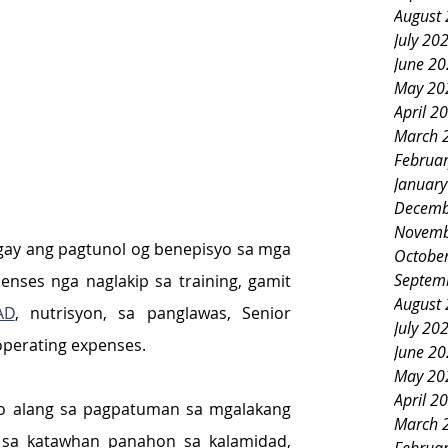
August
July 20
June 2
May 20
April 2
March 
Februa
Januar
Decemb
Novemb
gay ang pagtunol og benepisyo sa mga 
Octobe
Septem
enses nga naglakip sa training, gamit 
August
AD
, nutrisyon, sa panglawas, Senior 
July 20
operating expenses.
June 2
May 20
April 2
o alang sa pagpatuman sa mgalakang 
March 
sa katawhan panahon sa kalamidad, 