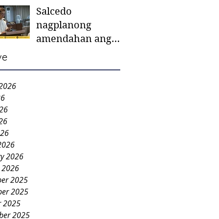
Salcedo
mother-to-mother
nagplanong
support groups,
amendahan ang
first 1,000 days
ordinansa batok
nutrition program
ve
colorum nga bao-
bao
 2026
26
026
26
026
2026
ry 2026
y 2026
er 2025
er 2025
r 2025
ber 2025