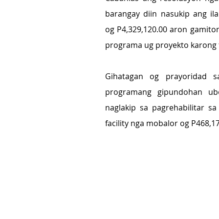
barangay diin nasukip ang il
og P4,329,120.00 aron gamito
programa ug proyekto karong 
Gihatagan og prayoridad 
programang gipundohan ub
naglakip sa pagrehabilitar s
facility nga mobalor og P468,17