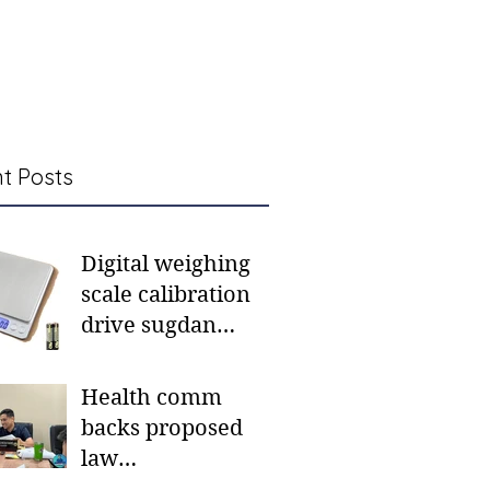
t Posts
Digital weighing
scale calibration
drive sugdan
sunod bulan
Health comm
backs proposed
law
institutionalizing