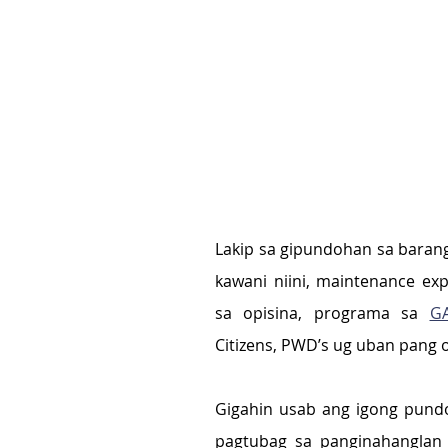
Lakip sa gipundohan sa baran
kawani niini, maintenance exp
sa opisina, programa sa 
G
Citizens, PWD’s ug uban pang 
Gigahin usab ang igong pund
pagtubag sa panginahanglan 