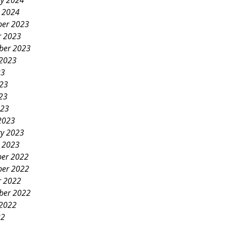
ry 2024
y 2024
er 2023
r 2023
ber 2023
 2023
23
023
23
023
2023
ry 2023
y 2023
er 2022
er 2022
r 2022
ber 2022
 2022
22