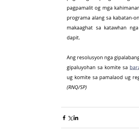
pagpamalit og mga kahimanan
programa alang sa kabatan-on
makaaghat sa katawhan nga 
dapit.
Ang resolusyon nga gipalaban
gipaluyohan sa komite sa 
bar
(RNQ/SP)