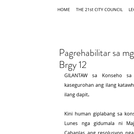
HOME
THE 21st CITY COUNCIL
LE
Pagrehabilitar sa m
Brgy 12
GILANTAW sa Konseho sa 
kasegurohan ang ilang katawh
ilang dapit
.
Kini human giplabang sa kons
Lunes nga gidumala ni Majo
Cabanlas ang resolusyon nga