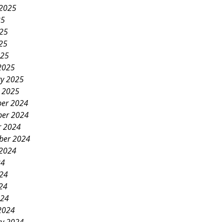
 2025
25
025
25
025
2025
ry 2025
y 2025
er 2024
er 2024
r 2024
ber 2024
 2024
24
024
24
024
2024