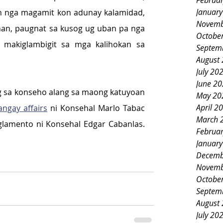
Februa
Januar
 nga magamit kon adunay kalamidad, 
Novemb
an, paugnat sa kusog ug uban pa nga 
Octobe
makiglambigit sa mga kalihokan sa 
Septem
August
July 20
June 2
g sa konseho alang sa maong katuyoan 
May 20
April 2
angay affairs
 ni Konsehal Marlo Tabac 
March 
ug komite sa pamalaod ug reglamento ni Konsehal Edgar Cabanlas. 
Februa
Januar
Decemb
Novemb
Octobe
Septem
August
July 20