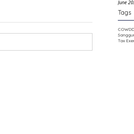
June 2
Tags
COWD
Sanggu
Tax Exe