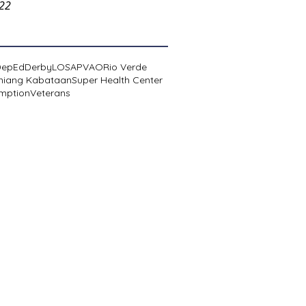
022
DepEd
Derby
LOSA
PVAO
Rio Verde
niang Kabataan
Super Health Center
mption
Veterans