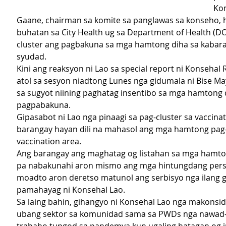
Kon
Gaane, chairman sa komite sa panglawas sa konseho,
buhatan sa City Health ug sa Department of Health (DO
cluster ang pagbakuna sa mga hamtong diha sa kabar
syudad.
Kini ang reaksyon ni Lao sa special report ni Konsehal
atol sa sesyon niadtong Lunes nga gidumala ni Bise Ma
sa sugyot niining paghatag insentibo sa mga hamtong d
pagpabakuna.
Gipasabot ni Lao nga pinaagi sa pag-cluster sa vaccinat
barangay hayan dili na mahasol ang mga hamtong pag-
vaccination area.
Ang barangay ang maghatag og listahan sa mga hamto
pa nabakunahi aron mismo ang mga hintungdang pers
moadto aron deretso matunol ang serbisyo nga ilang g
pamahayag ni Konsehal Lao.
Sa laing bahin, gihangyo ni Konsehal Lao nga makonsi
ubang sektor sa komunidad sama sa PWDs nga nawad-