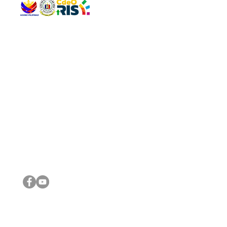
QUICK 
The Gav
VISIT US
Agenda 
Address: Legislative Building, Office of the City Council,
City Vi
City Hall, Capistrano-Hayes St., Barangay 1, Cagayan de
The Majo
Oro City 9000
The Mino
The City
The Sta
Get in 
Legisla
CONNECT WITH US
(088) 565-0568; (088) 565-0567; (088) 898-0697
(088) 565-0565; (088) 565-0699
Email:
cdeocitycouncil@gmail.com
IMPORTA
FOLLOW US ON OUR SOCIAL MEDIA PLATFORMS
City Go
DILG
DSWD
DOH
DepEd
DBM
©2016 by Sanggunian