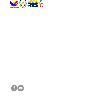
QUICK 
The Gav
VISIT US
Agenda 
Address: Legislative Building, Office of the City Council,
City Vi
City Hall, Capistrano-Hayes St., Barangay 1, Cagayan de
The Majo
Oro City 9000
The Mino
The City
The Sta
Get in 
Legisla
CONNECT WITH US
(088) 565-0568; (088) 565-0567; (088) 898-0697
(088) 565-0565; (088) 565-0699
Email:
cdeocitycouncil@gmail.com
IMPORTA
FOLLOW US ON OUR SOCIAL MEDIA PLATFORMS
City Go
DILG
DSWD
DOH
DepEd
DBM
©2016 by Sanggunian