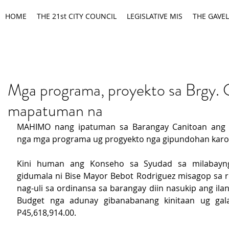
HOME
THE 21st CITY COUNCIL
LEGISLATIVE MIS
THE GAVEL
Mga programa, proyekto sa Brgy. 
mapatuman na
MAHIMO nang ipatuman sa Barangay Canitoan ang il
nga mga programa ug progyekto nga gipundohan karon
Kini human ang Konseho sa Syudad sa milabayng
gidumala ni Bise Mayor Bebot Rodriguez misagop sa r
nag-uli sa ordinansa sa barangay diin nasukip ang ila
Budget nga adunay gibanabanang kinitaan ug gala
P45,618,914.00.