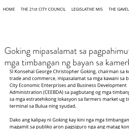
HOME
THE 21st CITY COUNCIL
LEGISLATIVE MIS
THE GAVEL
Goking mipasalamat sa pagpahimu
mga timbangan ng bayan sa kame
SI Konsehal George Christopher Goking, chairman sa k
trade and commerce
,
 mipasalamat sa mga kawani sa b
City Economic Enterprises and Business Development 
Administration (CEEBDA) sa pagbutang og mga timban
sa mga estratehikong lokasyon sa farmers market ug t
terminal sa Bulua ning syudad.
Dako ang kalipay ni Goking kay kini nga mga timbangan 
magamit sa publiko aron pagsiguro nga ang matag ko