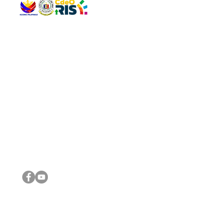
QUICK 
The Gav
VISIT US
Agenda 
Address: Legislative Building, Office of the City Council,
City Vi
City Hall, Capistrano-Hayes St., Barangay 1, Cagayan de
The Majo
Oro City 9000
The Mino
The City
The Sta
Get in 
Legisla
CONNECT WITH US
(088) 565-0568; (088) 565-0567; (088) 898-0697
(088) 565-0565; (088) 565-0699
Email:
cdeocitycouncil@gmail.com
IMPORTA
FOLLOW US ON OUR SOCIAL MEDIA PLATFORMS
City Go
DILG
DSWD
DOH
DepEd
DBM
©2016 by Sanggunian