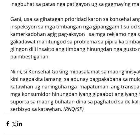
 nagbuhat sa patas nga patigayon ug sa gagmay’ng ma
Gani, usa sa gihatagan prioridad karon sa konsehal an
inspeksyon sa mga timbangan nga gipanggamit sulod s
kamerkadohan agig pag-aksyon   sa mga reklamo nga s
gakadawat mahitungod sa problema sa pipila ka timba
giingon dili insakto ang timbang hinungdan nga gusto 
paimbestigahan.
Niini, si Konsehal Goking mipasalamat sa maong inisyat
kini nagpakita lamang  sa adunay pagpakabana sa mulo
katawhan ug naninguha nga  mapatuman  ang transpar
mga konsumidor hinungdan iyang gipaabot ang iyang 
suporta sa maong buhatan diha sa paghatod sa de kal
serbisyo sa katawhan. 
(RNQ/SP)