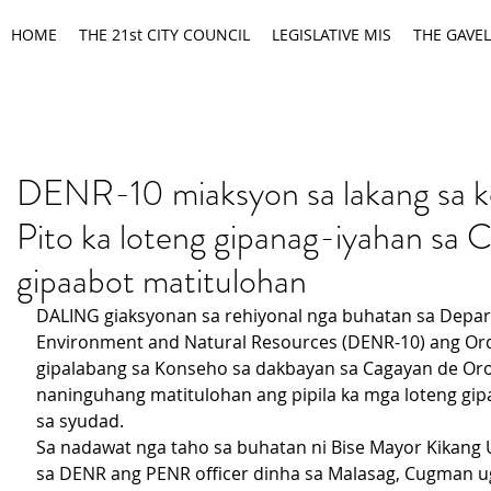
HOME
THE 21st CITY COUNCIL
LEGISLATIVE MIS
THE GAVEL
DENR-10 miaksyon sa lakang sa 
Pito ka loteng gipanag-iyahan sa
gipaabot matitulohan
DALING giaksyonan sa rehiyonal nga buhatan sa Depar
Environment and Natural Resources (DENR-10) ang Or
gipalabang sa Konseho sa dakbayan sa Cagayan de Oro
naninguhang matitulohan ang pipila ka mga loteng gip
sa syudad.
Sa nadawat nga taho sa buhatan ni Bise Mayor Kikang U
sa DENR ang PENR officer dinha sa Malasag, Cugman ug