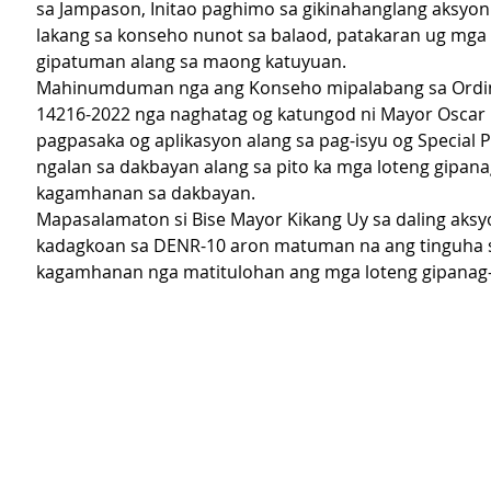
sa Jampason, Initao paghimo sa gikinahanglang aksyo
lakang sa konseho nunot sa balaod, patakaran ug mga 
gipatuman alang sa maong katuyuan.
Mahinumduman nga ang Konseho mipalabang sa Ordin
14216-2022 nga naghatag og katungod ni Mayor Oscar
pagpasaka og aplikasyon alang sa pag-isyu og Special P
ngalan sa dakbayan alang sa pito ka mga loteng gipana
kagamhanan sa dakbayan.
Mapasalamaton si Bise Mayor Kikang Uy sa daling aksy
kadagkoan sa DENR-10 aron matuman na ang tinguha 
kagamhanan nga matitulohan ang mga loteng gipanag-