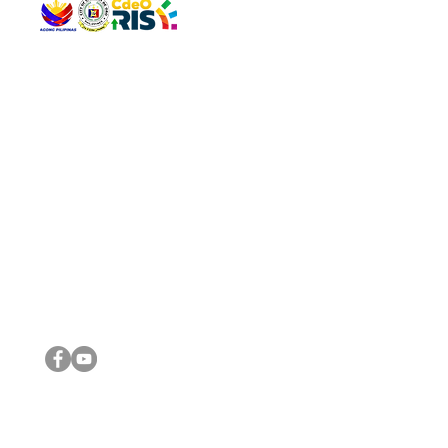
QUICK 
The Gav
VISIT US
Agenda 
Address: Legislative Building, Office of the City Council,
City Vi
City Hall, Capistrano-Hayes St., Barangay 1, Cagayan de
The Majo
Oro City 9000
The Mino
The City
The Sta
Get in 
Legisla
CONNECT WITH US
(088) 565-0568; (088) 565-0567; (088) 898-0697
(088) 565-0565; (088) 565-0699
Email:
cdeocitycouncil@gmail.com
IMPORTA
FOLLOW US ON OUR SOCIAL MEDIA PLATFORMS
City Go
DILG
DSWD
DOH
DepEd
DBM
©2016 by Sanggunian