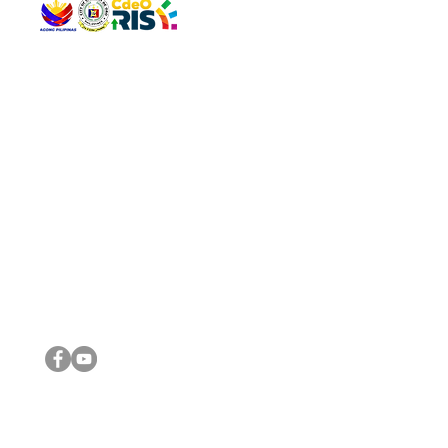
QUICK 
The Gav
VISIT US
Agenda 
Address: Legislative Building, Office of the City Council,
City Vi
City Hall, Capistrano-Hayes St., Barangay 1, Cagayan de
The Majo
Oro City 9000
The Mino
The City
The Sta
Get in 
Legisla
CONNECT WITH US
(088) 565-0568; (088) 565-0567; (088) 898-0697
(088) 565-0565; (088) 565-0699
Email:
cdeocitycouncil@gmail.com
IMPORTA
FOLLOW US ON OUR SOCIAL MEDIA PLATFORMS
City Go
DILG
DSWD
DOH
DepEd
DBM
©2016 by Sanggunian