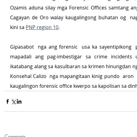
Ozamis aduna silay mga Forensic Offices samtang an
Cagayan de Oro walay kaugalingong buhatan og  nag
kini sa 
PNP region 10
.
Gipasabot  nga ang forensic  usa ka sayentipikong  
mapadali ang pag-imbestigar sa crime incidents u
ikatabang alang sa kasulbaran sa krimen hinungdan ng
Konsehal Calizo  nga mapangitaan kinig pundo  aron 
kaugalingon forensic office kwerpo sa kapolisan sa din
Comments