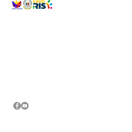
QUICK 
The Gav
VISIT US
Agenda 
Address: Legislative Building, Office of the City Council,
City Vi
City Hall, Capistrano-Hayes St., Barangay 1, Cagayan de
The Majo
Oro City 9000
The Mino
The City
The Sta
Get in 
Legisla
CONNECT WITH US
(088) 565-0568; (088) 565-0567; (088) 898-0697
(088) 565-0565; (088) 565-0699
Email:
cdeocitycouncil@gmail.com
IMPORTA
FOLLOW US ON OUR SOCIAL MEDIA PLATFORMS
City Go
DILG
DSWD
DOH
DepEd
DBM
©2016 by Sanggunian