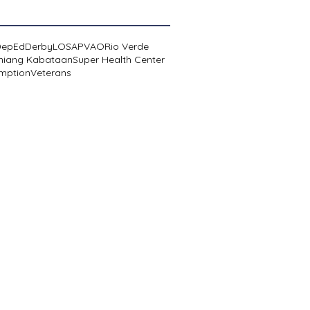
DepEd
Derby
LOSA
PVAO
Rio Verde
niang Kabataan
Super Health Center
mption
Veterans