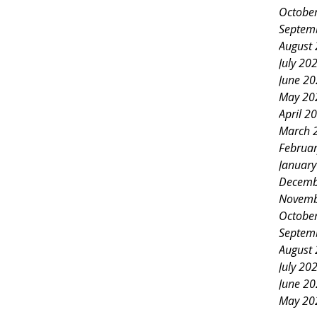
Octobe
Septem
August
July 20
June 2
May 20
April 2
March 
Februa
Januar
Decemb
Novemb
Octobe
Septem
August
July 20
June 2
May 20