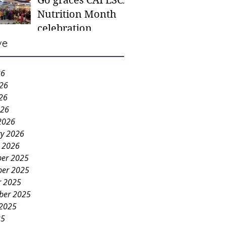
Go graces CAFESCA
students in need -
Nutrition Month
Gaane
celebration
ve
26
026
26
026
2026
ry 2026
y 2026
er 2025
er 2025
r 2025
ber 2025
 2025
25