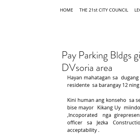
HOME
THE 21st CITY COUNCIL
LE
Pay Parking Bldgs g
DVsoria area
Hayan mahatagan sa  dugang 
residente  sa barangay 12 ning
Kini human ang konseho  sa se
bise mayor  Kikang Uy  miindo
,Incoporated  nga girepresent
officer sa Jezka Construct
acceptability .