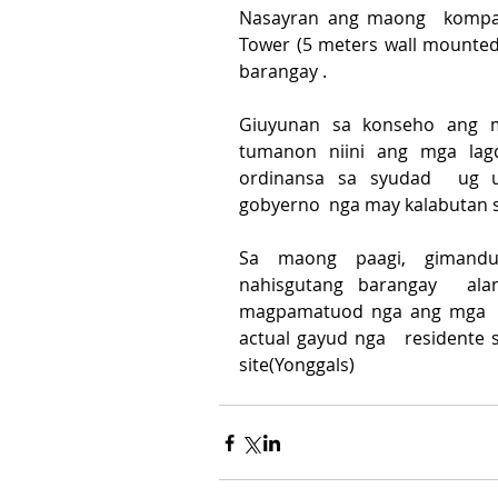
Nasayran ang maong  kompany
Tower (5 meters wall mounted)
barangay .
Giuyunan sa konseho ang ma
tumanon niini ang mga lagd
ordinansa sa syudad  ug 
gobyerno  nga may kalabutan 
Sa maong paagi, gimandua
nahisgutang barangay  alan
magpamatuod nga ang mga  n
actual gayud nga   residente s
site(Yonggals)