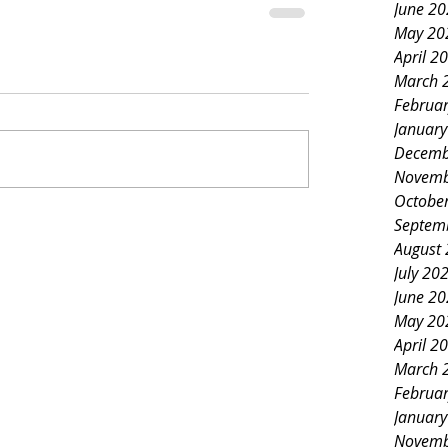
June 2
May 20
April 2
March 
Februa
Januar
Decemb
Novemb
Octobe
Septem
August
July 20
June 2
May 20
April 2
March 
Februa
Januar
Novemb