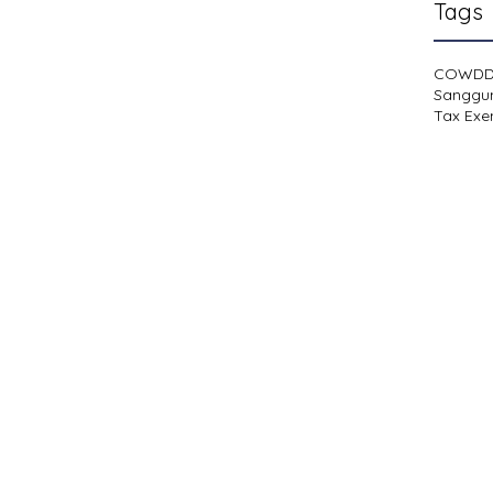
Tags
COWD
Sanggu
Tax Exe