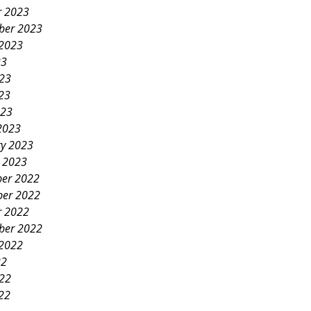
r 2023
ber 2023
 2023
23
023
23
023
2023
ry 2023
y 2023
er 2022
er 2022
r 2022
ber 2022
 2022
22
022
22