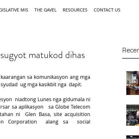
GISLATIVE MIS
THE GAVEL
RESOURCES
CONTACT US
Recen
isugyot matukod dihas
kaarangan sa komunikasyon ang mga 
 syudad  ug mga kasikbit nga  dapit.
syon  niadtong Lunes nga gidumala ni 
rsar sa aplikasyon   sa Globe Telecom 
ahan ni  Glen Basa, site acquisition  
ion Corporation  alang sa  social 