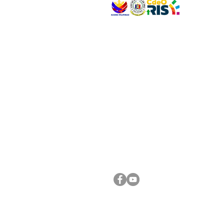
VISIT US
Address: Legislative Building, Office of the City
City Hall, Capistrano-Hayes St., Barangay 1, Ca
Oro City 9000
CONNECT WITH US
(088) 565-0568; (088) 565-0567; (088) 898-
(088) 565-0565; (088) 565-0699
Email:
cdeocitycouncil@gmail.com
FOLLOW US ON OUR SOCIAL MEDIA PLATFORM