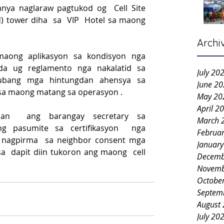
a naglaraw pagtukod og  Cell Site 
 tower diha  sa  VIP  Hotel sa maong  
Archi
ong aplikasyon sa kondisyon nga  
a ug reglamento nga nakalatid sa 
July 20
ubang mga hintungdan ahensya sa 
June 2
sa maong matang sa operasyon .
May 20
April 2
n  ang barangay secretary sa   
March 
g pasumite sa certifikasyon  nga 
Februa
agpirma  sa neighbor consent mga 
Januar
a  dapit diin tukoron ang maong  cell 
Decemb
Novemb
Octobe
Septem
August
July 20