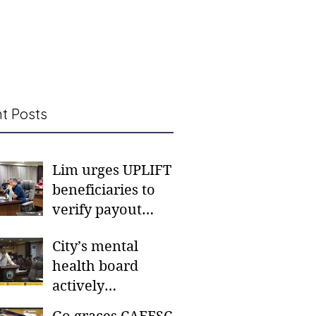
t Posts
Lim urges UPLIFT
beneficiaries to
verify payout
schedules, visit
City’s mental
CSWD district sites
health board
actively
responding to