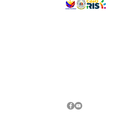
VISIT US
Address: Legislative Building, Office of the City
City Hall, Capistrano-Hayes St., Barangay 1, Ca
Oro City 9000
CONNECT WITH US
(088) 565-0568; (088) 565-0567; (088) 898-
(088) 565-0565; (088) 565-0699
Email:
cdeocitycouncil@gmail.com
FOLLOW US ON OUR SOCIAL MEDIA PLATFORM