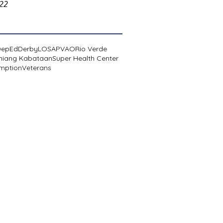
022
DepEd
Derby
LOSA
PVAO
Rio Verde
niang Kabataan
Super Health Center
mption
Veterans