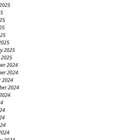
 2025
25
025
25
025
2025
ry 2025
y 2025
er 2024
er 2024
r 2024
ber 2024
 2024
24
024
24
024
2024