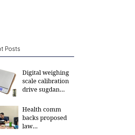
t Posts
Digital weighing
scale calibration
drive sugdan
sunod bulan
Health comm
backs proposed
law
institutionalizing