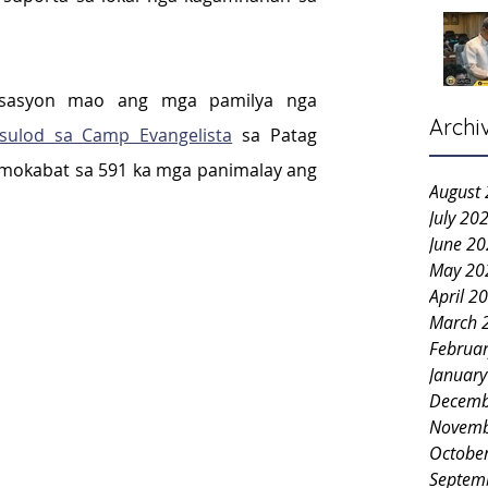
asyon mao ang mga pamilya nga 
Archi
sulod sa Camp Evangelista
 sa Patag 
 mokabat sa 591 ka mga panimalay ang 
August
July 20
June 2
May 20
April 2
March 
Februa
Januar
Decemb
Novemb
Octobe
Septem