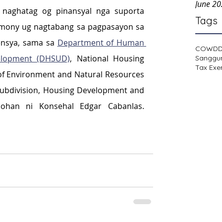
June 2
naghatag og pinansyal nga suporta 
Tags
mony ug nagtabang sa pagpasayon sa 
ensya, sama sa 
Department of Human 
COWD
elopment (DHSUD)
, National Housing 
Sanggu
Tax Exe
of Environment and Natural Resources 
ubdivision, Housing Development and 
ohan ni Konsehal Edgar Cabanlas. 