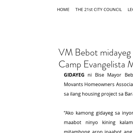
HOME
THE 21st CITY COUNCIL
LE
VM Bebot midayeg 
Camp Evangelista
GIDAYEG
 ni Bise Mayor Beb
Movants Homeowners Associati
sa ilang housing project sa Ba
“Ako kamong gidayeg sa inyo
maabot ninyo kining kala
mitambong aron ipaabot ang 