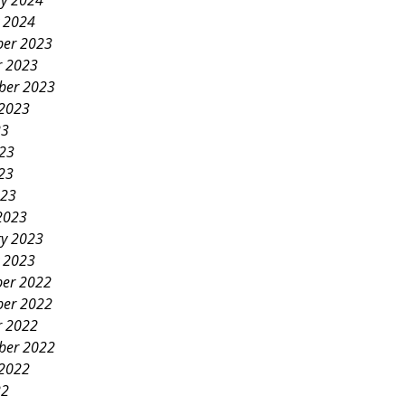
ry 2024
y 2024
er 2023
r 2023
ber 2023
 2023
23
023
23
023
2023
ry 2023
y 2023
er 2022
er 2022
r 2022
ber 2022
 2022
22