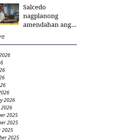
Salcedo
mother-to-mother
nagplanong
support groups,
amendahan ang
first 1,000 days
ordinansa batok
nutrition program
ve
colorum nga bao-
bao
 2026
26
026
26
026
2026
ry 2026
y 2026
er 2025
er 2025
r 2025
ber 2025