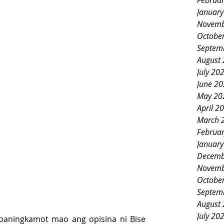
Februa
Januar
Novemb
Octobe
Septem
August
July 20
June 2
May 20
April 2
March 
Februa
Januar
Decemb
Novemb
Octobe
Septem
August
July 20
aningkamot mao ang opisina ni Bise 