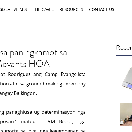
GISLATIVE MIS
THE GAVEL
RESOURCES
CONTACT US
Recen
sa paningkamot sa
 Movants HOA
ot Rodriguez ang Camp Evangelista 
on atol sa groundbreaking ceremony 
rangay Baikingon.
ng panaghiusa ug determinasyon nga 
mposan,” matod ni VM Bebot, nga 
suporta sa lokal nga kagamhanan sa 