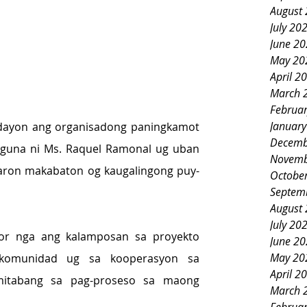
August
July 20
June 2
May 20
April 2
March 
Februa
Januar
dayon ang organisadong paningkamot 
Decemb
guna ni Ms. Raquel Ramonal ug uban 
Novemb
aron makabaton og kaugalingong puy-
Octobe
Septem
August
July 20
or nga ang kalamposan sa proyekto 
June 2
May 20
 komunidad ug sa kooperasyon sa 
April 2
 mitabang sa pag-proseso sa maong 
March 