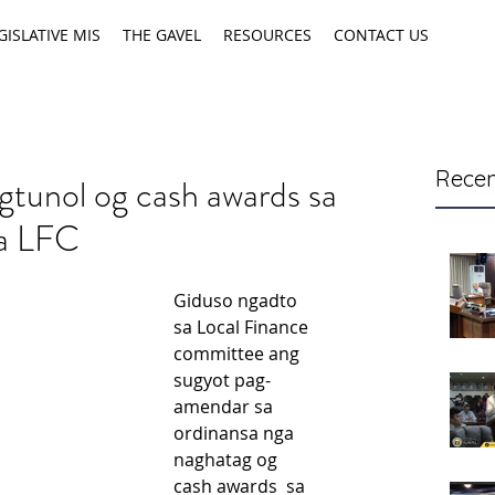
GISLATIVE MIS
THE GAVEL
RESOURCES
CONTACT US
Recen
gtunol og cash awards sa
sa LFC
Giduso ngadto 
sa Local Finance 
committee ang 
sugyot pag-
amendar sa 
ordinansa nga 
naghatag og 
cash awards  sa 