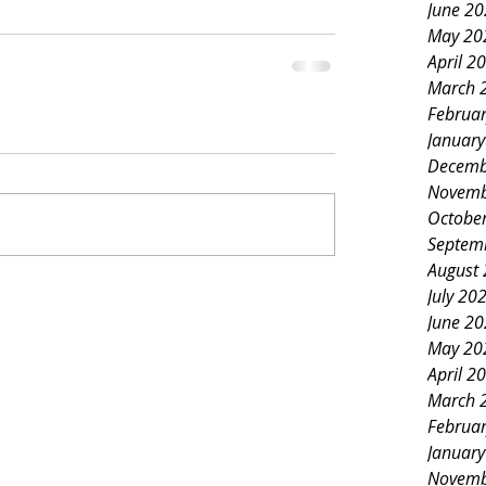
June 2
May 20
April 2
March 
Februa
Januar
Decemb
Novemb
Octobe
Septem
August
July 20
June 2
May 20
April 2
March 
Februa
Januar
Novemb