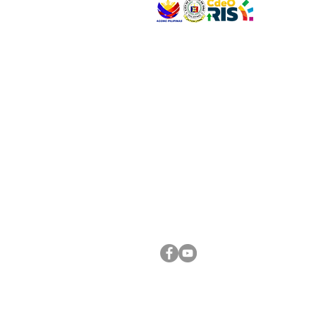
VISIT US
Address: Legislative Building, Office of the City
City Hall, Capistrano-Hayes St., Barangay 1, Ca
Oro City 9000
CONNECT WITH US
(088) 565-0568; (088) 565-0567; (088) 898-
(088) 565-0565; (088) 565-0699
Email:
cdeocitycouncil@gmail.com
FOLLOW US ON OUR SOCIAL MEDIA PLATFORM