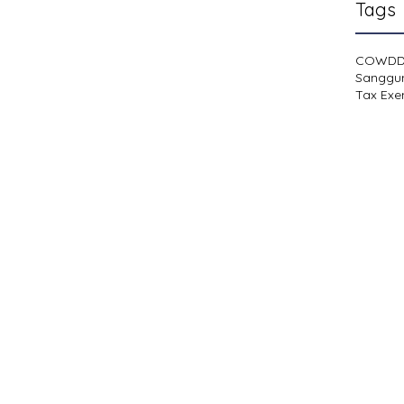
Tags
COWD
Sanggu
Tax Exe