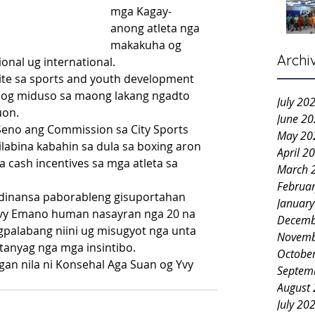
mga Kagay-
anong atleta nga 
makakuha og 
Archi
onal ug international.
te sa sports and youth development 
o og miduso sa maong lakang ngadto 
July 20
uon.
June 2
Seno ang Commission sa City Sports 
May 20
abina kabahin sa dula sa boxing aron 
April 2
cash incentives sa mga atleta sa 
March 
Februa
dinansa paborableng gisuportahan 
Januar
 Yvy Emano human nasayran nga 20 na 
Decemb
gpalabang niini ug misugyot nga unta 
Novemb
tanyag nga mga insintibo.
Octobe
an nila ni Konsehal Aga Suan og Yvy 
Septem
August
July 20