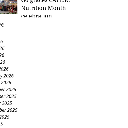
Go graces CAFESCA
students in need -
Nutrition Month
Gaane
celebration
ve
26
026
26
026
2026
ry 2026
y 2026
er 2025
er 2025
r 2025
ber 2025
 2025
25