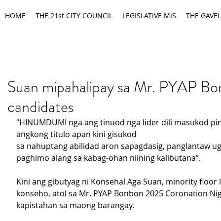
HOME
THE 21st CITY COUNCIL
LEGISLATIVE MIS
THE GAVEL
Suan mipahalipay sa Mr. PYAP B
candidates
“HINUMDUMI nga ang tinuod nga lider dili masukod pin
angkong titulo apan kini gisukod 
sa nahuptang abilidad aron sapagdasig, panglantaw ug
paghimo alang sa kabag-ohan niining kalibutana”.
Kini ang gibutyag ni Konsehal Aga Suan, minority floor 
konseho, atol sa Mr. PYAP Bonbon 2025 Coronation Nig
kapistahan sa maong barangay.