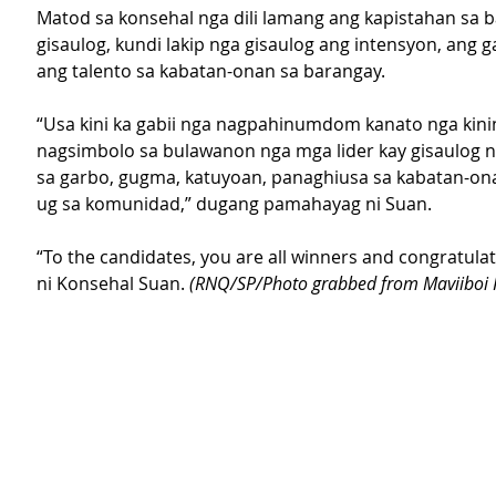
Matod sa konsehal nga dili lamang ang kapistahan sa 
gisaulog, kundi lakip nga gisaulog ang intensyon, ang 
ang talento sa kabatan-onan sa barangay.
“Usa kini ka gabii nga nagpahinumdom kanato nga kini
nagsimbolo sa bulawanon nga mga lider kay gisaulog 
sa garbo, gugma, katuyoan, panaghiusa sa kabatan-ona
ug sa komunidad,” dugang pamahayag ni Suan.
“To the candidates, you are all winners and congratula
ni Konsehal Suan. 
(RNQ/SP/Photo grabbed from Maviiboi 