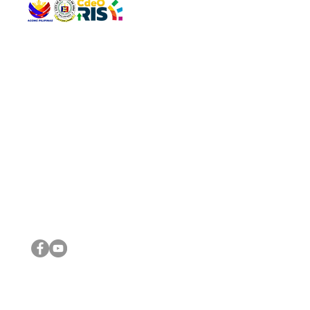
QUICK 
The Gav
VISIT US
Agenda 
Address: Legislative Building, Office of the City Council,
City Vi
City Hall, Capistrano-Hayes St., Barangay 1, Cagayan de
The Majo
Oro City 9000
The Mino
The City
The Sta
Get in 
Legisla
CONNECT WITH US
(088) 565-0568; (088) 565-0567; (088) 898-0697
(088) 565-0565; (088) 565-0699
Email:
cdeocitycouncil@gmail.com
IMPORTA
FOLLOW US ON OUR SOCIAL MEDIA PLATFORMS
City Go
DILG
DSWD
DOH
DepEd
DBM
©2016 by Sanggunian