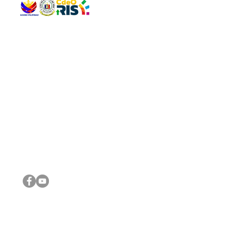
QUICK 
The Gav
VISIT US
Agenda 
Address: Legislative Building, Office of the City Council,
City Vi
City Hall, Capistrano-Hayes St., Barangay 1, Cagayan de
The Majo
Oro City 9000
The Mino
The City
The Sta
Get in 
Legisla
CONNECT WITH US
(088) 565-0568; (088) 565-0567; (088) 898-0697
(088) 565-0565; (088) 565-0699
Email:
cdeocitycouncil@gmail.com
IMPORTA
FOLLOW US ON OUR SOCIAL MEDIA PLATFORMS
City Go
DILG
DSWD
DOH
DepEd
DBM
©2016 by Sanggunian