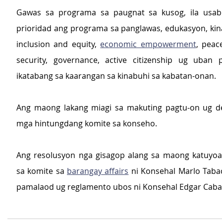
Gawas sa programa sa paugnat sa kusog, ila usab 
prioridad ang programa sa panglawas, edukasyon, kinai
inclusion and equity, 
economic empowerment
, peac
security, governance, active citizenship ug uban 
ikatabang sa kaarangan sa kinabuhi sa kabatan-onan.
Ang maong lakang miagi sa makuting pagtu-on ug de
mga hintungdang komite sa konseho.
Ang resolusyon nga gisagop alang sa maong katuyoa
sa komite sa 
barangay affairs
 ni Konsehal Marlo Tabac
pamalaod ug reglamento ubos ni Konsehal Edgar Caban