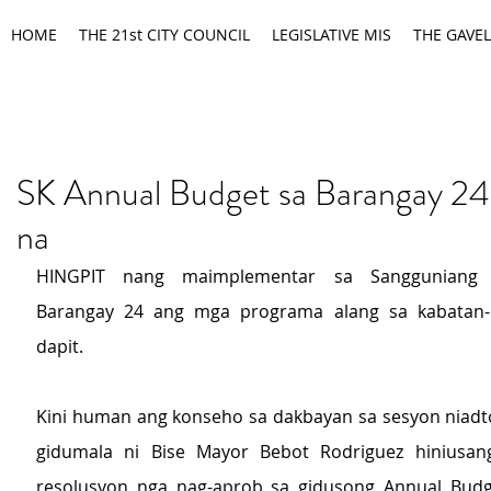
HOME
THE 21st CITY COUNCIL
LEGISLATIVE MIS
THE GAVEL
SK Annual Budget sa Barangay 24
na
HINGPIT nang maimplementar sa Sangguniang 
Barangay 24 ang mga programa alang sa kabatan-o
dapit.
Kini human ang konseho sa dakbayan sa sesyon niadt
gidumala ni Bise Mayor Bebot Rodriguez hiniusan
resolusyon nga nag-aprob sa gidusong Annual Budge