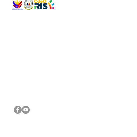
QUICK 
The Gav
VISIT US
Agenda 
Address: Legislative Building, Office of the City Council,
City Vi
City Hall, Capistrano-Hayes St., Barangay 1, Cagayan de
The Majo
Oro City 9000
The Mino
The City
The Sta
Get in 
Legisla
CONNECT WITH US
(088) 565-0568; (088) 565-0567; (088) 898-0697
(088) 565-0565; (088) 565-0699
Email:
cdeocitycouncil@gmail.com
IMPORTA
FOLLOW US ON OUR SOCIAL MEDIA PLATFORMS
City Go
DILG
DSWD
DOH
DepEd
DBM
©2016 by Sanggunian