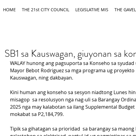
HOME
THE 21st CITY COUNCIL
LEGISLATIVE MIS
THE GAVEL
SB1 sa Kauswagan, giuyonan sa ko
WALAY hunong ang pagsuporta sa Konseho sa syudad u
Mayor Bebot Rodriguez sa mga programa ug proyekto 
Kauswagan, ning dakbayan.
Kini human ang konseho sa sesyon niadtong Lunes hi
misagop  sa resolusyon nga nag-uli sa Barangay Ordina
2025 nga may kalabotan sa ilang Supplemental Budget 
mokabat sa P2,184,799.
Tipik sa gihatagan sa prioridad  sa barangay sa maong