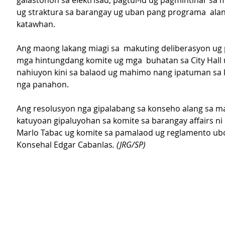
galastohon sa elektrisad, pagtul-id ug pagmintinar sa 
ug straktura sa barangay ug uban pang programa  alang
katawhan.
Ang maong lakang miagi sa  makuting deliberasyon ug 
mga hintungdang komite ug mga  buhatan sa City Hall 
nahiuyon kini sa balaod ug mahimo nang ipatuman sa la
nga panahon.
Ang resolusyon nga gipalabang sa konseho alang sa m
katuyoan gipaluyohan sa komite sa barangay affairs ni
Marlo Tabac ug komite sa pamalaod ug reglamento ubo
Konsehal Edgar Cabanlas
. (JRG/SP)