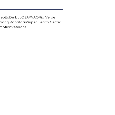
DepEd
Derby
LOSA
PVAO
Rio Verde
niang Kabataan
Super Health Center
mption
Veterans