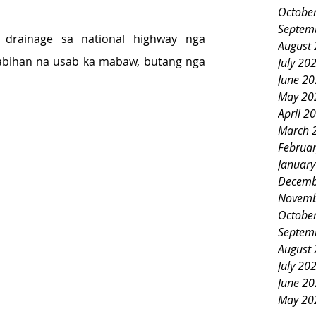
Octobe
Septem
drainage sa national highway nga 
August
bihan na usab ka mabaw, butang nga 
July 20
June 2
May 20
April 2
March 
Februa
Januar
Decemb
Novemb
Octobe
Septem
August
July 20
June 2
May 20