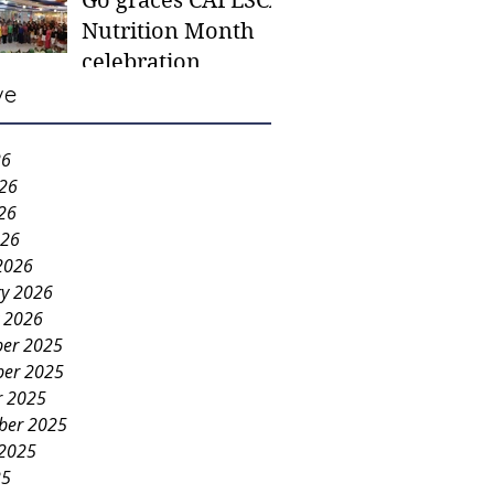
Go graces CAFESCA
students in need -
Nutrition Month
Gaane
celebration
ve
26
026
26
026
2026
ry 2026
y 2026
er 2025
er 2025
r 2025
ber 2025
 2025
25