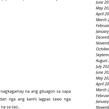
June 2
May 20
April 2
March 
Februa
Januar
Decemb
Novemb
Octobe
Septem
August
July 20
June 2
May 20
April 2
March 
 nagkagamay na ang giluagon sa sapa 
Februa
an nga ang kanhi lagpas tawo nga 
Januar
na sa tao..
Novemb