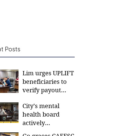
t Posts
Lim urges UPLIFT
beneficiaries to
verify payout
schedules, visit
City’s mental
CSWD district sites
health board
actively
responding to