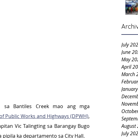
Archi
July 20
June 2
May 20
April 2
March 
Februa
Januar
Decemb
Novemb
 sa Bantiles Creek mao ang mga 
Octobe
of Public Works and Highways (DPWH)
, 
Septem
August
apitan Vic Talingting sa Barangay Bugo 
July 20
pipila ka departamento sa City Hall.