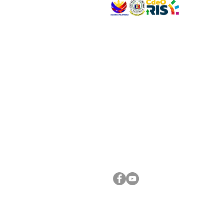
VISIT US
Address: Legislative Building, Office of the City
City Hall, Capistrano-Hayes St., Barangay 1, Ca
Oro City 9000
CONNECT WITH US
(088) 565-0568; (088) 565-0567; (088) 898-
(088) 565-0565; (088) 565-0699
Email:
cdeocitycouncil@gmail.com
FOLLOW US ON OUR SOCIAL MEDIA PLATFORM