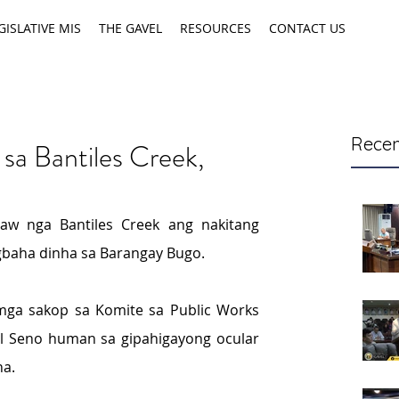
GISLATIVE MIS
THE GAVEL
RESOURCES
CONTACT US
Recen
 sa Bantiles Creek,
w nga Bantiles Creek ang nakitang 
baha dinha sa Barangay Bugo.
ga sakop sa Komite sa Public Works  
l Seno human sa gipahigayong ocular 
na.