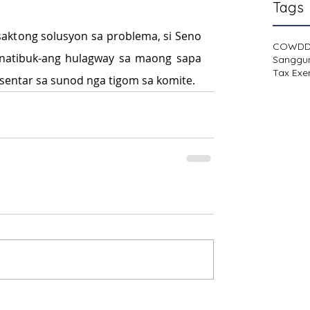
Tags
aktong solusyon sa problema, si Seno 
COWD
atibuk-ang hulagway sa maong sapa 
Sanggu
Tax Exe
esentar sa sunod nga tigom sa komite.