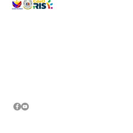
QUICK 
The Gav
VISIT US
Agenda 
Address: Legislative Building, Office of the City Council,
City Vi
City Hall, Capistrano-Hayes St., Barangay 1, Cagayan de
The Majo
Oro City 9000
The Mino
The City
The Sta
Get in 
Legisla
CONNECT WITH US
(088) 565-0568; (088) 565-0567; (088) 898-0697
(088) 565-0565; (088) 565-0699
Email:
cdeocitycouncil@gmail.com
IMPORTA
FOLLOW US ON OUR SOCIAL MEDIA PLATFORMS
City Go
DILG
DSWD
DOH
DepEd
DBM
©2016 by Sanggunian