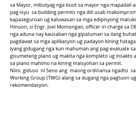
sa Mayor, mibutyag nga buot sa mayor nga mapadali a
pag-isyu  sa building permits nga dili usab makomprom
kapaseguroan ug kaluwasan sa mga edipisyong matuko
Hinuon, si Engr. Joel Momongan, officer in charge sa O
nga aduna nay kausaban nga gipatuman sa ilang buhat
pagdawat sa mga aplikasyon ug padayon kining hataga
Iyang gidugang nga kun mahuman ang pag-evaluate sa
gisumeteng plano ug makita nga kompleto ug insakto a
sa plano mahimo na kining maisyohan sa permit.
Niini, giduso  ni Seno ang  maong ordinansa ngadto  sa
Working Group (TWG) alang sa dugang nga pagtuon ug
rekomendasyon.