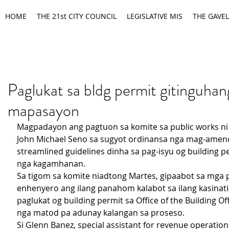
HOME
THE 21st CITY COUNCIL
LEGISLATIVE MIS
THE GAVEL
Paglukat sa bldg permit gitinguhan
mapasayon
Magpadayon ang pagtuon sa komite sa public works ni
John Michael Seno sa sugyot ordinansa nga mag-amend
streamlined guidelines dinha sa pag-isyu og building pe
nga kagamhanan.
Sa tigom sa komite niadtong Martes, gipaabot sa mga 
enhenyero ang ilang panahom kalabot sa ilang kasinatia
paglukat og building permit sa Office of the Building Off
nga matod pa adunay kalangan sa proseso. 
Si Glenn Banez, special assistant for revenue operatio