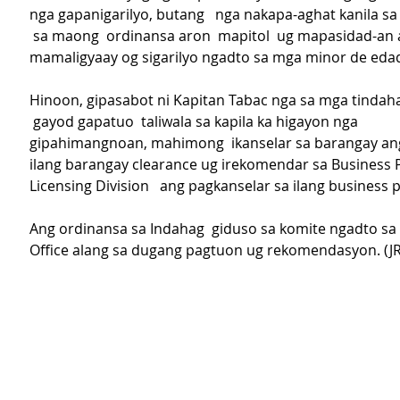
nga gapanigarilyo, butang   nga nakapa-aghat kanila s
 sa maong  ordinansa aron  mapitol  ug mapasidad-an 
mamaligyaay og sigarilyo ngadto sa mga minor de eda
Hinoon, gipasabot ni Kapitan Tabac nga sa mga tindahan
 gayod gapatuo  taliwala sa kapila ka higayon nga 
gipahimangnoan, mahimong  ikanselar sa barangay an
ilang barangay clearance ug irekomendar sa Business 
Licensing Division   ang pagkanselar sa ilang business 
Ang ordinansa sa Indahag  giduso sa komite ngadto sa C
Office alang sa dugang pagtuon ug rekomendasyon. (J