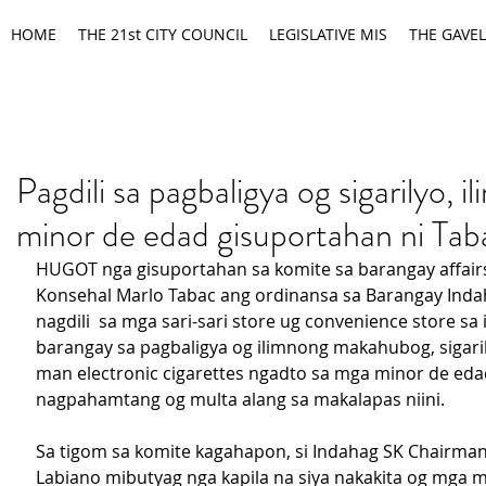
HOME
THE 21st CITY COUNCIL
LEGISLATIVE MIS
THE GAVEL
Pagdili sa pagbaligya og sigarilyo, i
minor de edad gisuportahan ni Tab
HUGOT nga gisuportahan sa komite sa barangay affairs
Konsehal Marlo Tabac ang ordinansa sa Barangay Inda
nagdili  sa mga sari-sari store ug convenience store sa 
barangay sa pagbaligya og ilimnong makahubog, sigari
man electronic cigarettes ngadto sa mga minor de eda
nagpahamtang og multa alang sa makalapas niini.
Sa tigom sa komite kagahapon, si Indahag SK Chairman
Labiano mibutyag nga kapila na siya nakakita og mga 