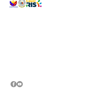
QUICK 
The Gav
VISIT US
Agenda 
Address: Legislative Building, Office of the City Council,
City Vi
City Hall, Capistrano-Hayes St., Barangay 1, Cagayan de
The Majo
Oro City 9000
The Mino
The City
The Sta
Get in 
Legisla
CONNECT WITH US
(088) 565-0568; (088) 565-0567; (088) 898-0697
(088) 565-0565; (088) 565-0699
Email:
cdeocitycouncil@gmail.com
IMPORTA
FOLLOW US ON OUR SOCIAL MEDIA PLATFORMS
City Go
DILG
DSWD
DOH
DepEd
DBM
©2016 by Sanggunian