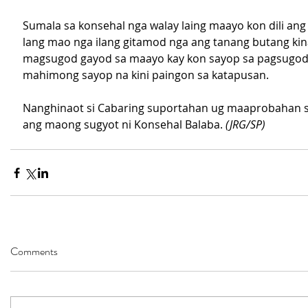
Sumala sa konsehal nga walay laing maayo kon dili ang
lang mao nga ilang gitamod nga ang tanang butang ki
magsugod gayod sa maayo kay kon sayop sa pagsugod
mahimong sayop na kini paingon sa katapusan.
Nanghinaot si Cabaring suportahan ug maaprobahan 
ang maong sugyot ni Konsehal Balaba. 
(JRG/SP) 
Comments