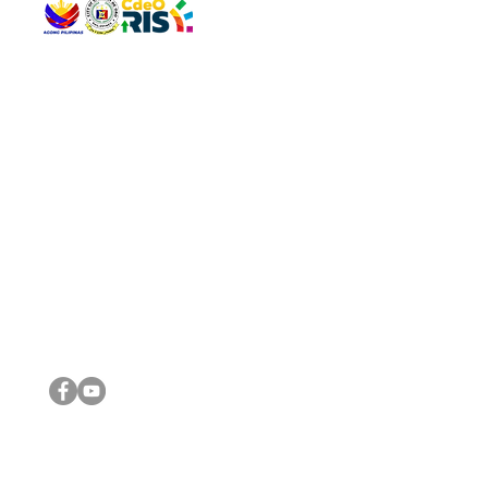
QUICK 
The Gav
VISIT US
Agenda 
Address: Legislative Building, Office of the City Council,
City Vi
City Hall, Capistrano-Hayes St., Barangay 1, Cagayan de
The Majo
Oro City 9000
The Mino
The City
The Sta
Get in 
Legisla
CONNECT WITH US
(088) 565-0568; (088) 565-0567; (088) 898-0697
(088) 565-0565; (088) 565-0699
Email:
cdeocitycouncil@gmail.com
IMPORTA
FOLLOW US ON OUR SOCIAL MEDIA PLATFORMS
City Go
DILG
DSWD
DOH
DepEd
DBM
©2016 by Sanggunian