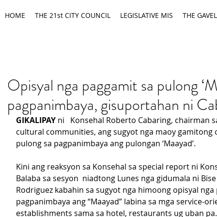
HOME
THE 21st CITY COUNCIL
LEGISLATIVE MIS
THE GAVEL
Opisyal nga paggamit sa pulong ‘
pagpanimbaya, gisuportahan ni Ca
GIKALIPAY
 ni   Konsehal Roberto Cabaring, chairman s
cultural communities, ang sugyot nga maoy gamitong o
pulong sa pagpanimbaya ang pulongan ‘Maayad’.
Kini ang reaksyon sa Konsehal sa special report ni Kons
Balaba sa sesyon  niadtong Lunes nga gidumala ni Bis
Rodriguez kabahin sa sugyot nga himoong opisyal nga 
pagpanimbaya ang “Maayad” labina sa mga service-ori
establishments sama sa hotel, restaurants ug uban pa.