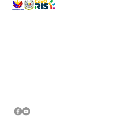
QUICK 
The Gav
VISIT US
Agenda 
Address: Legislative Building, Office of the City Council,
City Vi
City Hall, Capistrano-Hayes St., Barangay 1, Cagayan de
The Majo
Oro City 9000
The Mino
The City
The Sta
Get in 
Legisla
CONNECT WITH US
(088) 565-0568; (088) 565-0567; (088) 898-0697
(088) 565-0565; (088) 565-0699
Email:
cdeocitycouncil@gmail.com
IMPORTA
FOLLOW US ON OUR SOCIAL MEDIA PLATFORMS
City Go
DILG
DSWD
DOH
DepEd
DBM
©2016 by Sanggunian