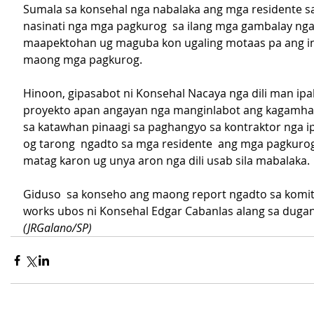
Sumala sa konsehal nga nabalaka ang mga residente sa
nasinati nga mga pagkurog  sa ilang mga gambalay nga
maapektohan ug maguba kon ugaling motaas pa ang int
maong mga pagkurog.
Hinoon, gipasabot ni Konsehal Nacaya nga dili man ip
proyekto apan angayan nga manginlabot ang kagamha
sa katawhan pinaagi sa paghangyo sa kontraktor nga i
og tarong  ngadto sa mga residente  ang mga pagkurog 
matag karon ug unya aron nga dili usab sila mabalaka.
Giduso  sa konseho ang maong report ngadto sa komite
works ubos ni Konsehal Edgar Cabanlas alang sa dugan
(JRGalano/SP)