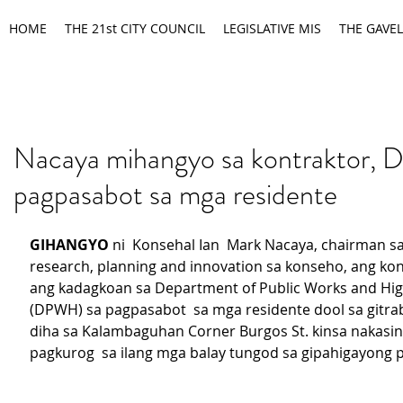
HOME
THE 21st CITY COUNCIL
LEGISLATIVE MIS
THE GAVEL
Nacaya mihangyo sa kontraktor
pagpasabot sa mga residente
GIHANGYO 
ni  Konsehal Ian  Mark Nacaya, chairman sa
research, planning and innovation sa konseho, ang kon
ang kadagkoan sa Department of Public Works and Hi
(DPWH) sa pagpasabot  sa mga residente dool sa gitra
diha sa Kalambaguhan Corner Burgos St. kinsa nakasina
pagkurog  sa ilang mga balay tungod sa gipahigayong pi