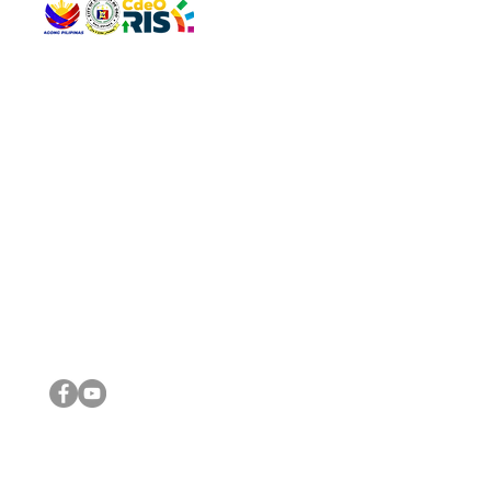
QUICK 
The Gav
VISIT US
Agenda 
Address: Legislative Building, Office of the City Council,
City Vi
City Hall, Capistrano-Hayes St., Barangay 1, Cagayan de
The Majo
Oro City 9000
The Mino
The City
The Sta
Get in 
Legisla
CONNECT WITH US
(088) 565-0568; (088) 565-0567; (088) 898-0697
(088) 565-0565; (088) 565-0699
Email:
cdeocitycouncil@gmail.com
IMPORTA
FOLLOW US ON OUR SOCIAL MEDIA PLATFORMS
City Go
DILG
DSWD
DOH
DepEd
DBM
©2016 by Sanggunian