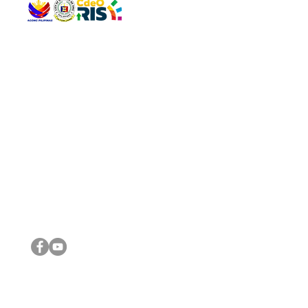
QUICK 
The Gav
VISIT US
Agenda 
Address: Legislative Building, Office of the City Council,
City Vi
City Hall, Capistrano-Hayes St., Barangay 1, Cagayan de
The Majo
Oro City 9000
The Mino
The City
The Sta
Get in 
Legisla
CONNECT WITH US
(088) 565-0568; (088) 565-0567; (088) 898-0697
(088) 565-0565; (088) 565-0699
Email:
cdeocitycouncil@gmail.com
IMPORTA
FOLLOW US ON OUR SOCIAL MEDIA PLATFORMS
City Go
DILG
DSWD
DOH
DepEd
DBM
©2016 by Sanggunian