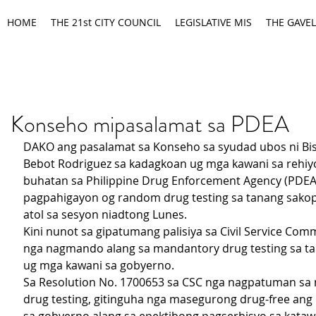
HOME
THE 21st CITY COUNCIL
LEGISLATIVE MIS
THE GAVEL
Konseho mipasalamat sa PDEA
DAKO ang pasalamat sa Konseho sa syudad ubos ni Bi
Bebot Rodriguez sa kadagkoan ug mga kawani sa rehiy
buhatan sa Philippine Drug Enforcement Agency (PDEA-
pagpahigayon og random drug testing sa tanang sakop
atol sa sesyon niadtong Lunes.
Kini nunot sa gipatumang palisiya sa Civil Service Comm
nga nagmando alang sa mandantory drug testing sa ta
ug mga kawani sa gobyerno.
Sa Resolution No. 1700653 sa CSC nga nagpatuman sa
drug testing, gitinguha nga masegurong drug-free an