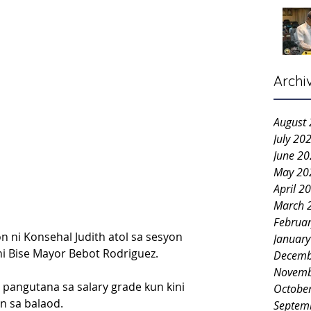
Archi
August
July 20
June 2
May 20
April 2
March 
Februa
n ni Konsehal Judith atol sa sesyon 
Januar
i Bise Mayor Bebot Rodriguez.
Decemb
Novemb
 pangutana sa salary grade kun kini 
Octobe
n sa balaod.
Septem