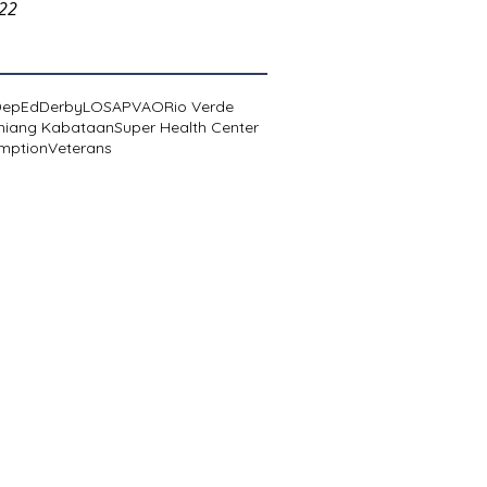
022
DepEd
Derby
LOSA
PVAO
Rio Verde
niang Kabataan
Super Health Center
mption
Veterans