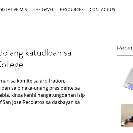
GISLATIVE MIS
THE GAVEL
RESOURCES
CONTACT US
Recen
do ang katudloan sa
College
man sa komite sa arbitration, 
oan sa pinaka-unang presidente sa 
 Babia, kinsa kanhi nangatungdanan isip 
of San Jose Recoletos sa dakbayan sa 