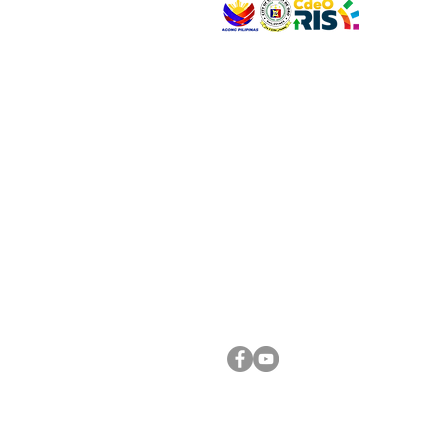
VISIT US
Address: Legislative Building, Office of the City
City Hall, Capistrano-Hayes St., Barangay 1, Ca
Oro City 9000
CONNECT WITH US
(088) 565-0568; (088) 565-0567; (088) 898-
(088) 565-0565; (088) 565-0699
Email:
cdeocitycouncil@gmail.com
FOLLOW US ON OUR SOCIAL MEDIA PLATFORM