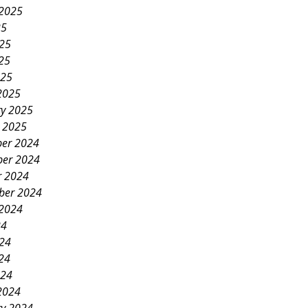
 2025
25
025
25
025
2025
ry 2025
y 2025
er 2024
er 2024
r 2024
ber 2024
 2024
24
024
24
024
2024