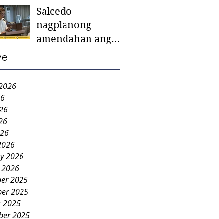
Salcedo
mother-to-mother
nagplanong
support groups,
amendahan ang
first 1,000 days
ordinansa batok
nutrition program
ve
colorum nga bao-
bao
 2026
26
026
26
026
2026
ry 2026
y 2026
er 2025
er 2025
r 2025
ber 2025