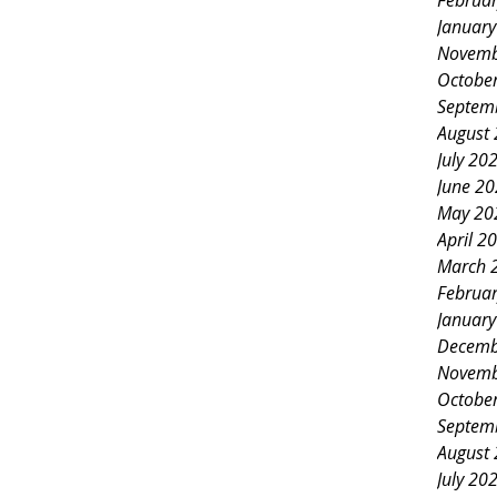
Februa
Januar
Novemb
Octobe
Septem
August
July 20
June 2
May 20
April 2
March 
Februa
Januar
Decemb
Novemb
Octobe
Septem
August
July 20