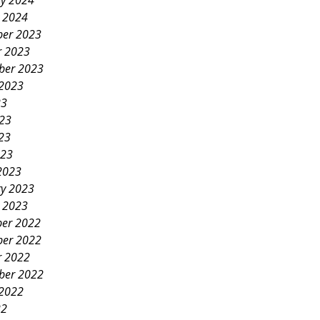
ry 2024
y 2024
er 2023
r 2023
ber 2023
 2023
23
023
23
023
2023
ry 2023
y 2023
er 2022
er 2022
r 2022
ber 2022
 2022
22