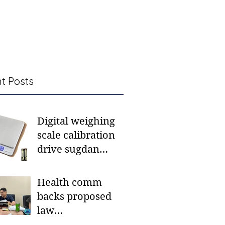
t Posts
Digital weighing
scale calibration
drive sugdan
sunod bulan
Health comm
backs proposed
law
institutionalizing