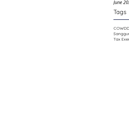
June 2
Tags
COWD
Sanggu
Tax Exe