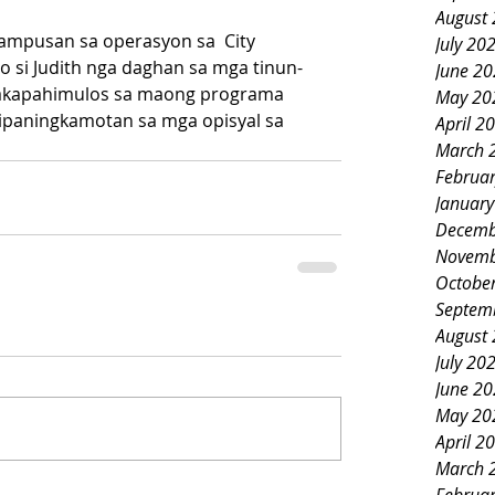
August
lampusan sa operasyon sa  City 
July 20
o si Judith nga daghan sa mga tinun-
June 2
akapahimulos sa maong programa 
May 20
ipaningkamotan sa mga opisyal sa 
April 2
March 
Februa
Januar
Decemb
Novemb
Octobe
Septem
August
July 20
June 2
May 20
April 2
March 