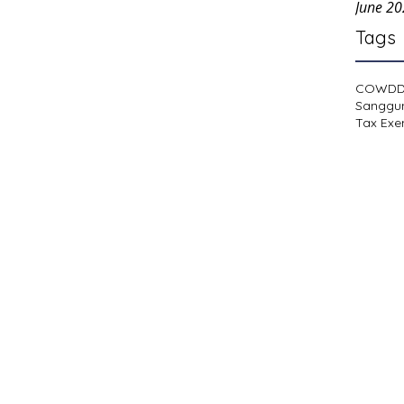
June 2
Tags
COWD
Sanggu
Tax Exe