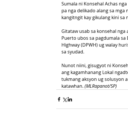
Sumala ni Konsehal Achas nga
pa nga delikado alang sa mga 
kangitngit kay gikulang kini sa
Gitataw usab sa konsehal nga 
Puerto ubos sa pagdumala sa 
Highway (DPWH) ug walay huri
sa syudad.
Nunot niini, gisugyot ni Kons
ang kagamhanang Lokal ngadto
tukmang aksyon ug solusyon ar
katawhan. 
(MLRapanot/SP)     