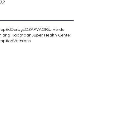
022
DepEd
Derby
LOSA
PVAO
Rio Verde
niang Kabataan
Super Health Center
mption
Veterans