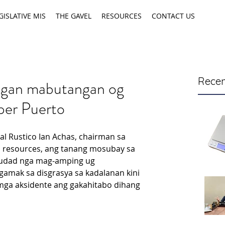
GISLATIVE MIS
THE GAVEL
RESOURCES
CONTACT US
Recen
sgan mabutangan og
pper Puerto
al Rustico Ian Achas, chairman sa 
ic resources, ang tanang mosubay sa 
yudad nga mag-amping ug 
amak sa disgrasya sa kadalanan kini 
mga aksidente ang gakahitabo dihang 