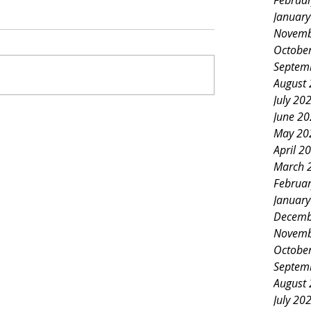
Februa
Januar
Novemb
Octobe
Septem
August
July 20
June 2
May 20
April 2
March 
Februa
Januar
Decemb
Novemb
Octobe
Septem
August
July 20