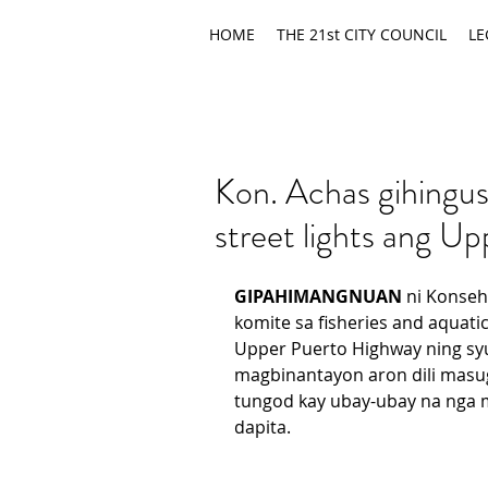
HOME
THE 21st CITY COUNCIL
LE
Kon. Achas gihingu
street lights ang U
GIPAHIMANGNUAN
 ni Konseh
komite sa fisheries and aquat
Upper Puerto Highway ning s
magbinantayon aron dili masug
tungod kay ubay-ubay na nga 
dapita.