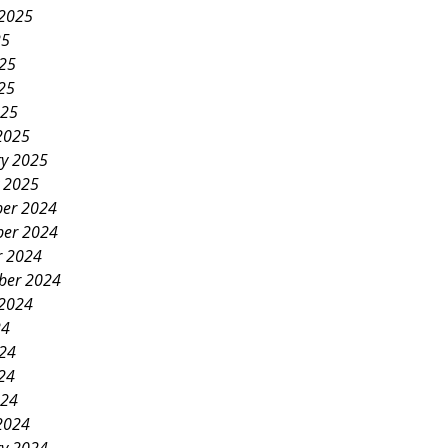
 2025
25
025
25
025
2025
ry 2025
y 2025
er 2024
er 2024
r 2024
ber 2024
 2024
24
024
24
024
2024