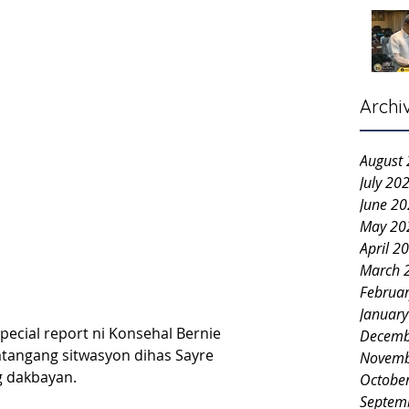
Archi
August
July 20
June 2
May 20
April 2
March 
Februa
Januar
pecial report ni Konsehal Bernie 
Decemb
tangang sitwasyon dihas Sayre 
Novemb
g dakbayan.
Octobe
Septem