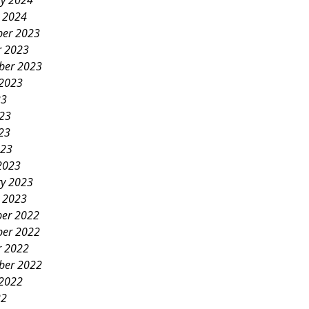
ry 2024
y 2024
er 2023
r 2023
ber 2023
 2023
23
023
23
023
2023
ry 2023
y 2023
er 2022
er 2022
r 2022
ber 2022
 2022
22