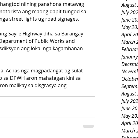
 hangtod niining panahona matawag 
August
motorista ang maong dapit tungod sa 
July 20
 mga street lights ug road signages.
June 2
May 20
ang Sayre Highway diha sa Barangay 
April 2
Department of Public Works and 
March 
sdiksyon ang lokal nga kagamhanan 
Februa
Januar
Decemb
ehal Achas nga magpadangat og sulat 
Novemb
 sa DPWH aron mahatagan kini sa 
Octobe
on malikay sa disgrasya ang 
Septem
August
July 20
June 2
May 20
April 2
March 