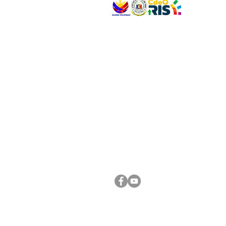
VISIT US
Address: Legislative Building, Office of the City
City Hall, Capistrano-Hayes St., Barangay 1, Ca
Oro City 9000
CONNECT WITH US
(088) 565-0568; (088) 565-0567; (088) 898-
(088) 565-0565; (088) 565-0699
Email:
cdeocitycouncil@gmail.com
FOLLOW US ON OUR SOCIAL MEDIA PLATFORM