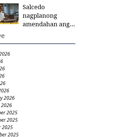
Salcedo
mother-to-mother
nagplanong
support groups,
amendahan ang
first 1,000 days
ordinansa batok
nutrition program
ve
colorum nga bao-
bao
 2026
26
026
26
026
2026
ry 2026
y 2026
er 2025
er 2025
r 2025
ber 2025