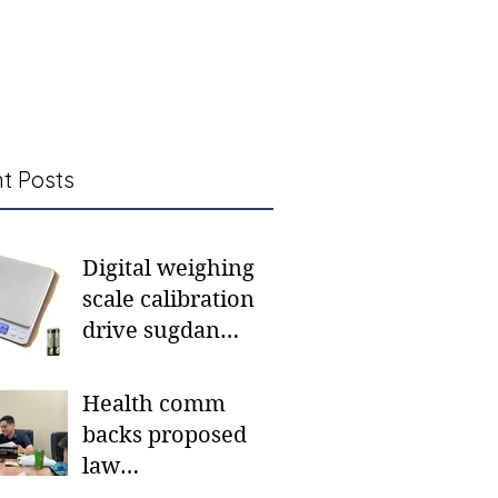
t Posts
Digital weighing
scale calibration
drive sugdan
sunod bulan
Health comm
backs proposed
law
institutionalizing