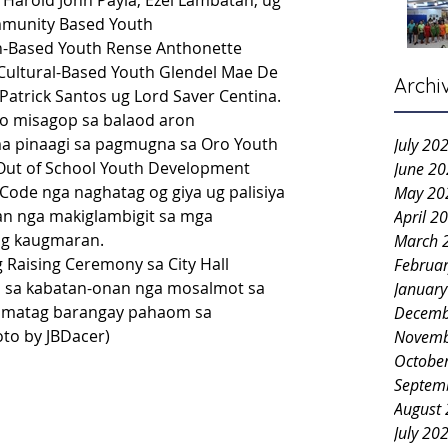
Harold John Payla, Ezel Lambatan, ug 
mmunity Based Youth
th-Based Youth Rense Anthonette 
Cultural-Based Youth Glendel Mae De 
Archi
Patrick Santos ug Lord Saver Centina.
o misagop sa balaod aron 
 pinaagi sa pagmugna sa Oro Youth 
July 20
Out of School Youth Development 
June 2
Code nga naghatag og giya ug palisiya 
May 20
n nga makiglambigit sa mga 
April 2
ng kaugmaran.
March 
g Raising Ceremony sa City Hall 
Februa
b sa kabatan-onan nga mosalmot sa 
Januar
a matag barangay pahaom sa 
Decemb
to by JBDacer)
Novemb
Octobe
Septem
August
July 20