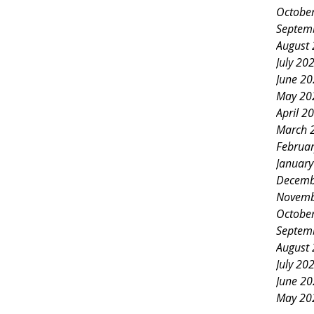
Octobe
Septem
August
July 20
June 2
May 20
April 2
March 
Februa
Januar
Decemb
Novemb
Octobe
Septem
August
July 20
June 2
May 20