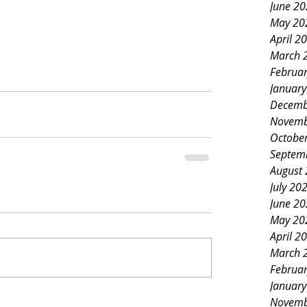
June 2
May 20
April 2
March 
Februa
Januar
Decemb
Novemb
Octobe
Septem
August
July 20
June 2
May 20
April 2
March 
Februa
Januar
Novemb