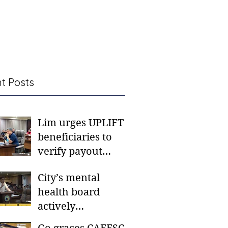
t Posts
Lim urges UPLIFT
beneficiaries to
verify payout
schedules, visit
City’s mental
CSWD district sites
health board
actively
responding to