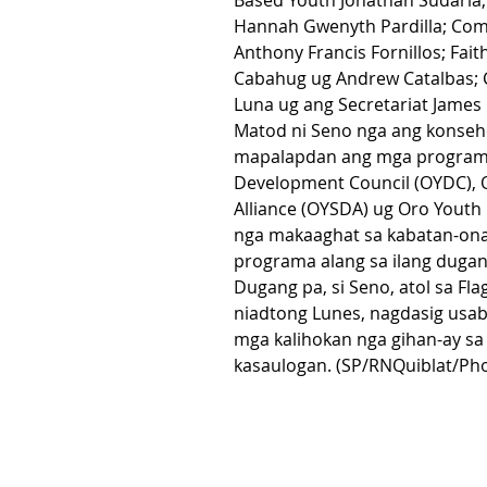
Based Youth Jonathan Sudaria, 
Hannah Gwenyth Pardilla; Co
Anthony Francis Fornillos; Fai
Cabahug ug Andrew Catalbas; 
Luna ug ang Secretariat James 
Matod ni Seno nga ang konseh
mapalapdan ang mga programa
Development Council (OYDC), 
Alliance (OYSDA) ug Oro Youth 
nga makaaghat sa kabatan-ona
programa alang sa ilang duga
Dugang pa, si Seno, atol sa Fla
niadtong Lunes, nagdasig usa
mga kalihokan nga gihan-ay s
kasaulogan. (SP/RNQuiblat/Pho