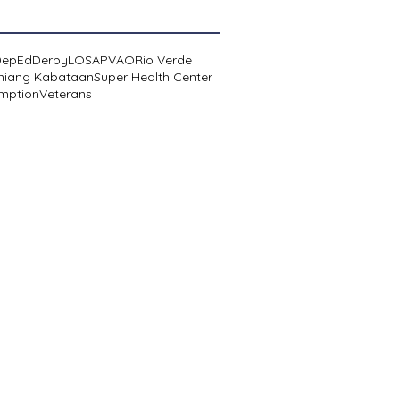
DepEd
Derby
LOSA
PVAO
Rio Verde
niang Kabataan
Super Health Center
mption
Veterans