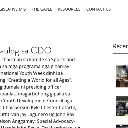
GISLATIVE MIS
THE GAVEL
RESOURCES
CONTACT US
Recen
isaulog sa CDO
, chairman sa komite sa Sports and 
 sa mga programa nga gihan-ay 
national Youth Week dinhi sa 
 “Creating a World for all Ages”.
idumala ni presiding officer 
banlas, magarbohong gipaila sa 
o Youth Development Council nga 
ce-Chairperson Kyle Chester Cotarte; 
uth) Ivan Jay Lagunero ug John Ray 
Nelson Anggamay; Special Advocacy-