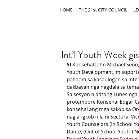
HOME
THE 21st CITY COUNCIL
LE
Int’l Youth Week g
SI
 Konsehal John Michael Seno
Youth Development, misuporta
pahaom sa kasaulogan sa Inter
dakbayan nga nagdala sa temang
Sa sesyon niadtong Lunes nga g
protempore Konsehal Edgar Ca
konsehal ang mga sakop sa Or
naglangkob nila ni Sectoral Vi
Youth Counselors (In School Yo
Dante; (Out of School Youth) 