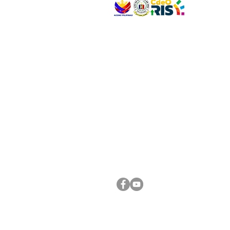
VISIT US
Address: Legislative Building, Office of the City
City Hall, Capistrano-Hayes St., Barangay 1, Ca
Oro City 9000
CONNECT WITH US
(088) 565-0568; (088) 565-0567; (088) 898-
(088) 565-0565; (088) 565-0699
Email:
cdeocitycouncil@gmail.com
FOLLOW US ON OUR SOCIAL MEDIA PLATFORM