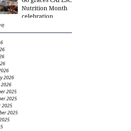
Go graces CAFESCA
students in need -
Nutrition Month
Gaane
celebration
ve
26
026
26
026
2026
ry 2026
y 2026
er 2025
er 2025
r 2025
ber 2025
 2025
25