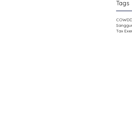
Tags
COWD
Sanggu
Tax Exe