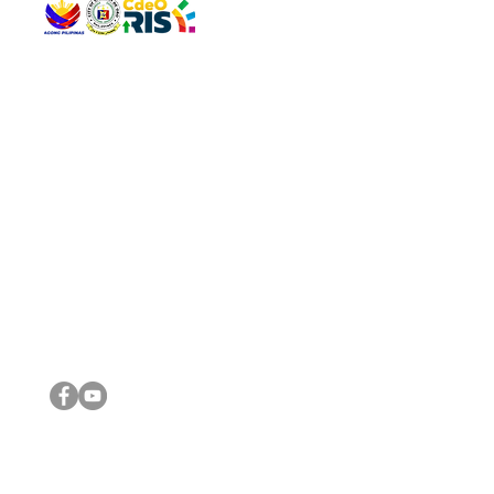
QUICK 
The Gav
VISIT US
Agenda 
Address: Legislative Building, Office of the City Council,
City Vi
City Hall, Capistrano-Hayes St., Barangay 1, Cagayan de
The Majo
Oro City 9000
The Mino
The City
The Sta
Get in 
Legisla
CONNECT WITH US
(088) 565-0568; (088) 565-0567; (088) 898-0697
(088) 565-0565; (088) 565-0699
Email:
cdeocitycouncil@gmail.com
IMPORTA
FOLLOW US ON OUR SOCIAL MEDIA PLATFORMS
City Go
DILG
DSWD
DOH
DepEd
DBM
©2016 by Sanggunian