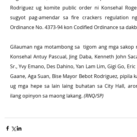
Rodriguez ug komite public order ni Konsehal Roge
sugyot pag-amendar sa fire crackers regulation ng
Ordinance No. 4373-94 kon Codified Ordinance sa dak
Gilauman nga motambong sa  tigom ang mga sakop niin
Konsehal Antuy Pascual, Jing Daba, Kenneth John Sacal
Sr., Yvy Emano, Des Dahino, Yan Lam Lim, Gigi Go, Eric 
Gaane, Aga Suan, Bise Mayor Bebot Rodriguez, pipila k
ug mga hepe sa lain laing buhatan sa City Hall, ar
ilang opinyon sa maong lakang. 
(RNQ/SP)