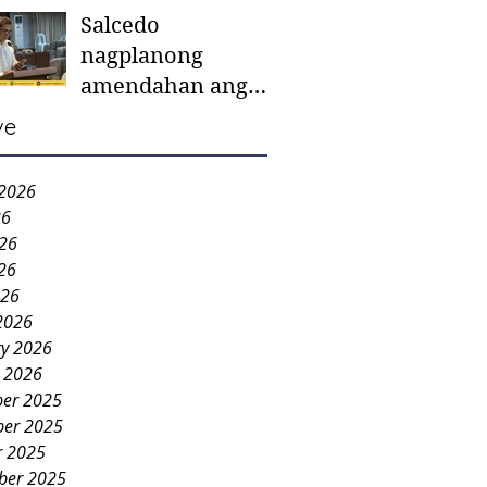
Salcedo
mother-to-mother
nagplanong
support groups,
amendahan ang
first 1,000 days
ordinansa batok
nutrition program
ve
colorum nga bao-
bao
 2026
26
026
26
026
2026
ry 2026
y 2026
er 2025
er 2025
r 2025
ber 2025