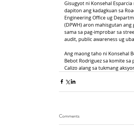
Gisugyot ni Konsehal Esparcia 
dapiton ang kadagkuan sa Roads
Engineering Office ug Departm
(DPWH) aron mahisgutan ang g
sama sa pag-improbar sa street
audit, public awareness ug uba
Ang maong taho ni Konsehal Be
Bebot Rodriguez sa komite sa p
Calizo alang sa tukmang aksy
Comments