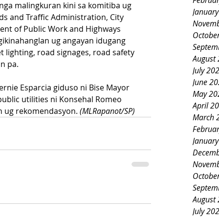
Februa
nga malingkuran kini sa komitiba ug 
Januar
 and Traffic Administration, City 
Novemb
ent of Public Work and Highways 
Octobe
ikinahanglan ug angayan idugang 
Septem
 lighting, road signages, road safety 
August
n pa.
July 20
June 2
rnie Esparcia giduso ni Bise Mayor 
May 20
ublic utilities ni Konsehal Romeo 
April 2
on ug rekomendasyon. 
(MLRapanot/SP)
March 
Februa
Januar
Decemb
Novemb
Octobe
Septem
August
July 20