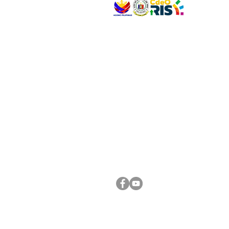
VISIT US
Address: Legislative Building, Office of the City
City Hall, Capistrano-Hayes St., Barangay 1, Ca
Oro City 9000
CONNECT WITH US
(088) 565-0568; (088) 565-0567; (088) 898-
(088) 565-0565; (088) 565-0699
Email:
cdeocitycouncil@gmail.com
FOLLOW US ON OUR SOCIAL MEDIA PLATFORM