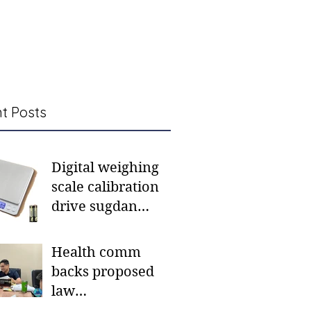
t Posts
Digital weighing
scale calibration
drive sugdan
sunod bulan
Health comm
backs proposed
law
institutionalizing