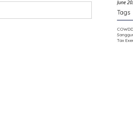
June 2
Tags
COWD
Sanggu
Tax Exe