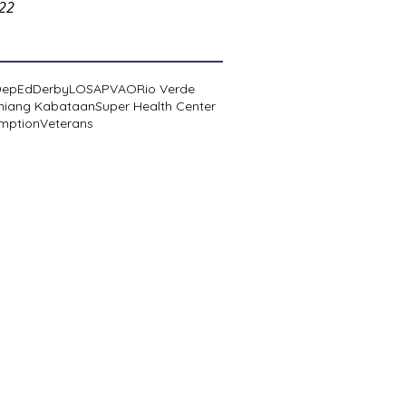
022
DepEd
Derby
LOSA
PVAO
Rio Verde
niang Kabataan
Super Health Center
mption
Veterans