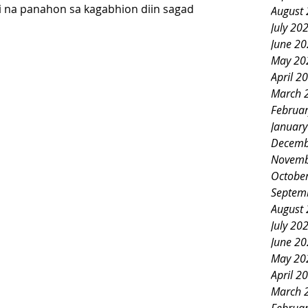
i na panahon sa kagabhion diin sagad 
August
July 20
June 2
May 20
April 2
March 
Februa
Januar
Decemb
Novemb
Octobe
Septem
August
July 20
June 2
May 20
April 2
March 