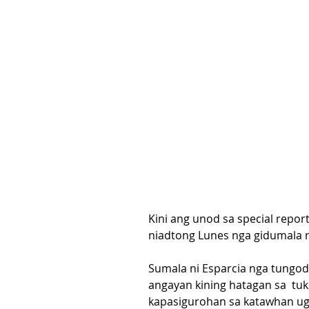
Kini ang unod sa special report
niadtong Lunes nga gidumala n
Sumala ni Esparcia nga tungo
angayan kining hatagan sa  tu
kapasigurohan sa katawhan ug