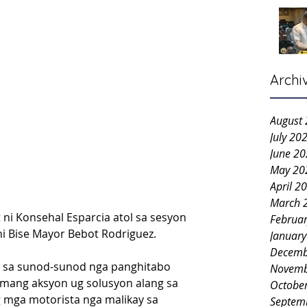
Archi
August
July 20
June 2
May 20
April 2
March 
 ni Konsehal Esparcia atol sa sesyon 
Februa
i Bise Mayor Bebot Rodriguez.
Januar
Decemb
d sa sunod-sunod nga panghitabo 
Novemb
kmang aksyon ug solusyon alang sa 
Octobe
 mga motorista nga malikay sa 
Septem