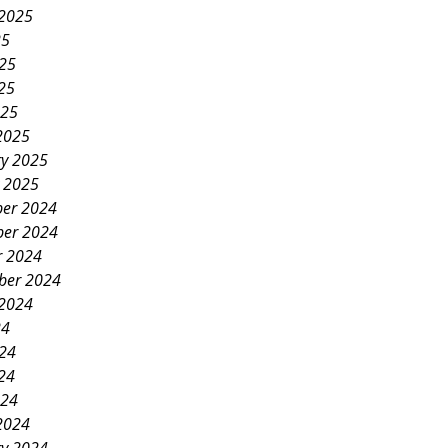
 2025
25
025
25
025
2025
ry 2025
y 2025
er 2024
er 2024
r 2024
ber 2024
 2024
24
024
24
024
2024