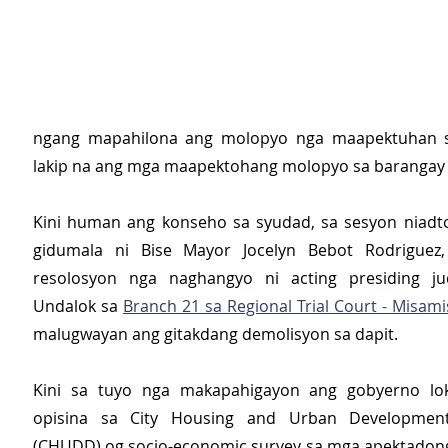
ngang mapahilona ang molopyo nga maapektuhan s
lakip na ang mga maapektohang molopyo sa barangay
Kini human ang konseho sa syudad, sa sesyon niadt
gidumala ni Bise Mayor Jocelyn Bebot Rodriguez, 
resolosyon nga naghangyo ni acting presiding ju
Undalok sa 
Branch 21 sa Regional Trial Court - Misami
malugwayan ang gitakdang demolisyon sa dapit.
Kini sa tuyo nga makapahigayon ang gobyerno loka
opisina sa City Housing and Urban Development
(CHUDD) og socio-economic survey sa mga apektadong