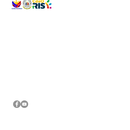
QUICK 
The Gav
VISIT US
Agenda 
Address: Legislative Building, Office of the City Council,
City Vi
City Hall, Capistrano-Hayes St., Barangay 1, Cagayan de
The Majo
Oro City 9000
The Mino
The City
The Sta
Get in 
Legisla
CONNECT WITH US
(088) 565-0568; (088) 565-0567; (088) 898-0697
(088) 565-0565; (088) 565-0699
Email:
cdeocitycouncil@gmail.com
IMPORTA
FOLLOW US ON OUR SOCIAL MEDIA PLATFORMS
City Go
DILG
DSWD
DOH
DepEd
DBM
©2016 by Sanggunian