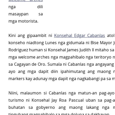
nga dili 
masaypan sa 
mga motorista.
Kini ang gipaambit ni 
Konsehal Edgar Cabanlas
 ato
konseho niadtong Lunes nga gidumala ni Bise Mayor Jo
Rodriguez human si Konsehal James Judith II mitaho sa
mga welcome arches nga magpahibalo nga teritoryo n
sa Cagayan de Oro. Sumala ni Cabanlas nga angayang
ayo ang mga dapit diin ipahimutang ang maong m
markers kay adunay mga dapit nga nagkabangi pa sa 
Niini, malaumon si Cabanlas nga matun-an pag-ayo 
turismo ni Konsehal Jay Roa Pascual uban sa pag-a
buhatan sa gobyerno ang maong lakang nga 
tinguhang magpahibalo sa mga doluna sa dakbayan. 