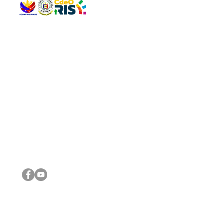
QUICK 
The Gav
VISIT US
Agenda 
Address: Legislative Building, Office of the City Council,
City Vi
City Hall, Capistrano-Hayes St., Barangay 1, Cagayan de
The Majo
Oro City 9000
The Mino
The City
The Sta
Get in 
Legisla
CONNECT WITH US
(088) 565-0568; (088) 565-0567; (088) 898-0697
(088) 565-0565; (088) 565-0699
Email:
cdeocitycouncil@gmail.com
IMPORTA
FOLLOW US ON OUR SOCIAL MEDIA PLATFORMS
City Go
DILG
DSWD
DOH
DepEd
DBM
©2016 by Sanggunian