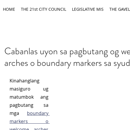
HOME
THE 21st CITY COUNCIL
LEGISLATIVE MIS
THE GAVEL
Cabanlas uyon sa pagbutang og w
arches o boundary markers sa syu
Kinahanglang 
masiguro ug 
matumbok ang 
pagbutang sa 
mga 
boundary 
markers o 
welcome arches