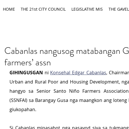
HOME
THE 21st CITY COUNCIL
LEGISLATIVE MIS
THE GAVEL
Cabanlas nangusog matabangan G
farmers’ assn
GIHINGUSGAN 
ni 
Konsehal Edgar Cabanlas
, Chairman
Urban and Rural Poor and Housing Development, nga
hangyo sa Senior Santo Niño Farmers Association 
(SSNFAI) sa Barangay Gusa nga maangkon ang loteng
giukopahan.
Si Cabanlas mipasabot nga nasayod siya sa tukmang