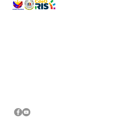
QUICK 
The Gav
VISIT US
Agenda 
Address: Legislative Building, Office of the City Council,
City Vi
City Hall, Capistrano-Hayes St., Barangay 1, Cagayan de
The Majo
Oro City 9000
The Mino
The City
The Sta
Get in 
Legisla
CONNECT WITH US
(088) 565-0568; (088) 565-0567; (088) 898-0697
(088) 565-0565; (088) 565-0699
Email:
cdeocitycouncil@gmail.com
IMPORTA
FOLLOW US ON OUR SOCIAL MEDIA PLATFORMS
City Go
DILG
DSWD
DOH
DepEd
DBM
©2016 by Sanggunian