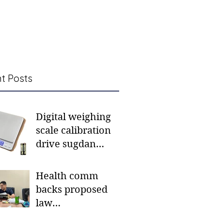
t Posts
Digital weighing
scale calibration
drive sugdan
sunod bulan
Health comm
backs proposed
law
institutionalizing