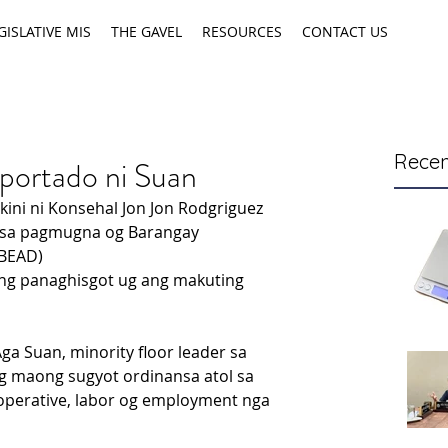
GISLATIVE MIS
THE GAVEL
RESOURCES
CONTACT US
Recen
portado ni Suan
kini ni Konsehal Jon Jon Rodgriguez 
 sa pagmugna og Barangay 
BEAD) 
ng panaghisgot ug ang makuting 
ga Suan, minority floor leader sa 
 maong sugyot ordinansa atol sa 
operative, labor og employment nga 