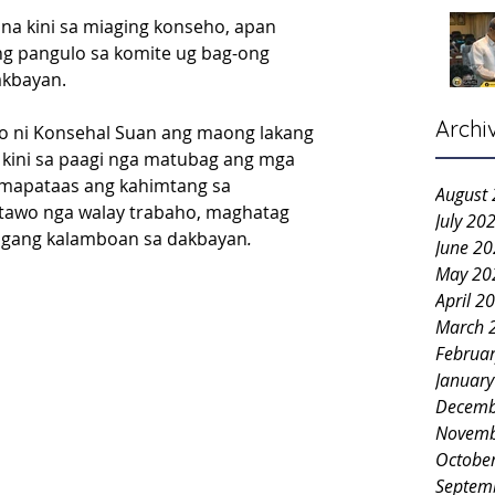
na kini sa miaging konseho, apan 
ng pangulo sa komite ug bag-ong 
akbayan.
Archi
do ni Konsehal Suan ang maong lakang 
 kini sa paagi nga matubag ang mga 
 mapataas ang kahimtang sa 
August
 tawo nga walay trabaho, maghatag 
July 20
dugang kalamboan sa dakbayan
. 
June 2
May 20
April 2
March 
Februa
Januar
Decemb
Novemb
Octobe
Septem