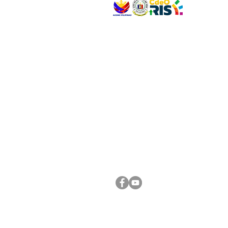
VISIT US
Address: Legislative Building, Office of the City
City Hall, Capistrano-Hayes St., Barangay 1, Ca
Oro City 9000
CONNECT WITH US
(088) 565-0568; (088) 565-0567; (088) 898-
(088) 565-0565; (088) 565-0699
Email:
cdeocitycouncil@gmail.com
FOLLOW US ON OUR SOCIAL MEDIA PLATFORM