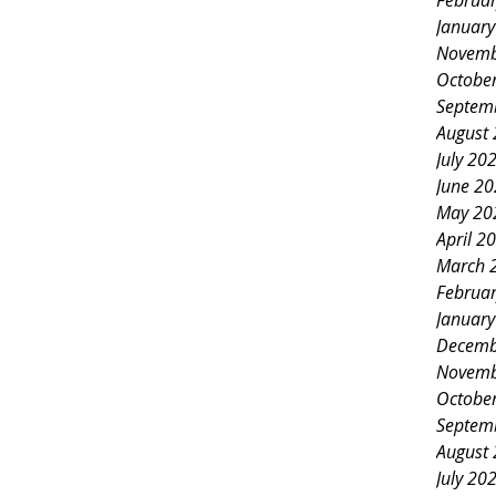
Februa
Januar
Novemb
Octobe
Septem
August
July 20
June 2
May 20
April 2
March 
Februa
Januar
Decemb
Novemb
Octobe
Septem
August
July 20