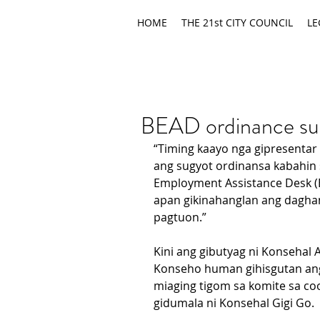
HOME
THE 21st CITY COUNCIL
LE
BEAD ordinance su
“Timing kaayo nga gipresentar 
ang sugyot ordinansa kabahin
Employment Assistance Desk (
apan gikinahanglan ang dagha
pagtuon.”
Kini ang gibutyag ni Konsehal A
Konseho human gihisgutan ang
miaging tigom sa komite sa co
gidumala ni Konsehal Gigi Go.