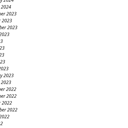
ry 2024
y 2024
er 2023
r 2023
ber 2023
 2023
23
023
23
023
2023
ry 2023
y 2023
er 2022
er 2022
r 2022
ber 2022
 2022
22