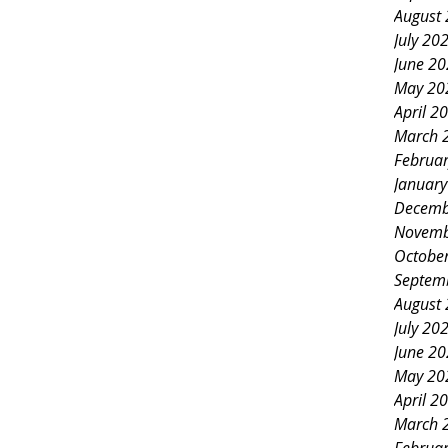
August
July 20
June 2
May 20
April 2
March 
Februa
Januar
Decemb
Novemb
Octobe
Septem
August
July 20
June 2
May 20
April 2
March 