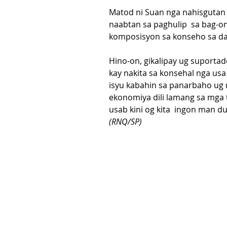
Matod ni Suan nga nahisgutan 
naabtan sa paghulip  sa bag-o
komposisyon sa konseho sa d
Hino-on, gikalipay ug suporta
kay nakita sa konsehal nga usa
isyu kabahin sa panarbaho ug
ekonomiya dili lamang sa mga
usab kini og kita  ingon man 
(RNQ/SP)