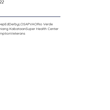
022
DepEd
Derby
LOSA
PVAO
Rio Verde
niang Kabataan
Super Health Center
mption
Veterans