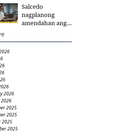
Salcedo
mother-to-mother
nagplanong
support groups,
amendahan ang
first 1,000 days
ordinansa batok
nutrition program
ve
colorum nga bao-
bao
 2026
26
026
26
026
2026
ry 2026
y 2026
er 2025
er 2025
r 2025
ber 2025