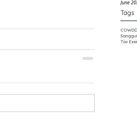
June 2
Tags
COWD
Sanggu
Tax Exe