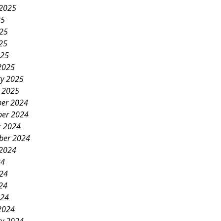
 2025
25
025
25
025
2025
ry 2025
y 2025
er 2024
er 2024
r 2024
ber 2024
 2024
24
024
24
024
2024