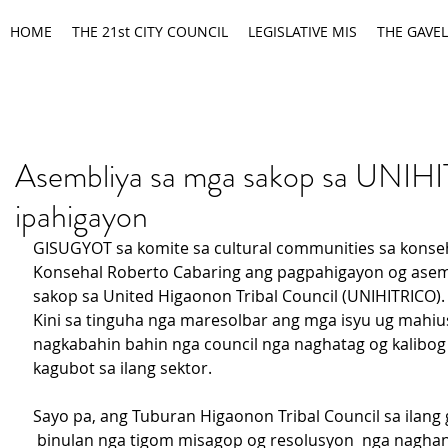
HOME
THE 21st CITY COUNCIL
LEGISLATIVE MIS
THE GAVEL
Asembliya sa mga sakop sa UNI
ipahigayon
GISUGYOT sa komite sa cultural communities sa konse
Konsehal Roberto Cabaring ang pagpahigayon og asem
sakop sa United Higaonon Tribal Council (UNIHITRICO).
Kini sa tinguha nga maresolbar ang mga isyu ug mahiu
nagkabahin bahin nga council nga naghatag og kalibog
kagubot sa ilang sektor.
Sayo pa, ang Tuburan Higaonon Tribal Council sa ilang
 binulan nga tigom misagop og resolusyon  nga naghan