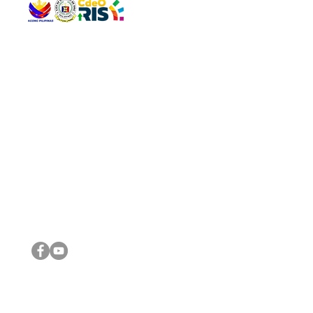
QUICK 
The Gav
VISIT US
Agenda 
Address: Legislative Building, Office of the City Council,
City Vi
City Hall, Capistrano-Hayes St., Barangay 1, Cagayan de
The Majo
Oro City 9000
The Mino
The City
The Sta
Get in 
Legisla
CONNECT WITH US
(088) 565-0568; (088) 565-0567; (088) 898-0697
(088) 565-0565; (088) 565-0699
Email:
cdeocitycouncil@gmail.com
IMPORTA
FOLLOW US ON OUR SOCIAL MEDIA PLATFORMS
City Go
DILG
DSWD
DOH
DepEd
DBM
©2016 by Sanggunian