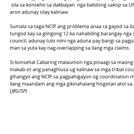
 sila sa konseho sa dakbayan  nga balidong sakop sa U
aron adunay silay kalinaw.
Sumala sa taga-NCIP ang problema anaa ra gayod sa il
tungod kay sa giingong 12 ka nahabiling barangay nga 
council, adunay tulo niini nga aduna pay bangi sa pag
man sa yuta kay nag-overlapping sa ilang mga claims.
Si konsehal Cabaring malaumon nga pinaagi sa maong 
makab-ot ang panaghiusa ug kalinaw sa mga tribal cou
gihangyo ang NCIP sa pagpahigayon og coordination m
ilang maandam ang mga gikinahalang hisgotan atol sa 
(JRG/SP)