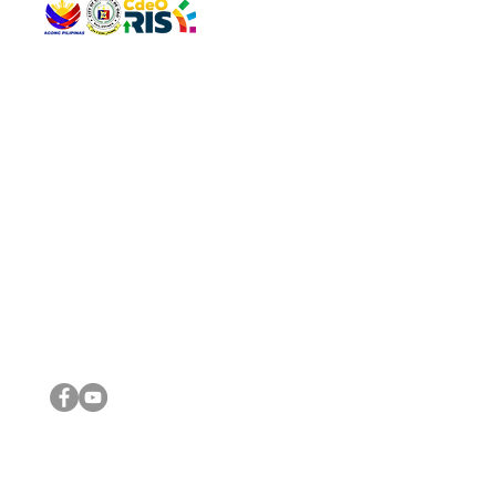
QUICK 
The Gav
VISIT US
Agenda 
Address: Legislative Building, Office of the City Council,
City Vi
City Hall, Capistrano-Hayes St., Barangay 1, Cagayan de
The Majo
Oro City 9000
The Mino
The City
The Sta
Get in 
Legisla
CONNECT WITH US
(088) 565-0568; (088) 565-0567; (088) 898-0697
(088) 565-0565; (088) 565-0699
Email:
cdeocitycouncil@gmail.com
IMPORTA
FOLLOW US ON OUR SOCIAL MEDIA PLATFORMS
City Go
DILG
DSWD
DOH
DepEd
DBM
©2016 by Sanggunian