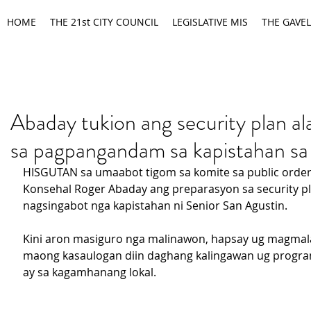
HOME
THE 21st CITY COUNCIL
LEGISLATIVE MIS
THE GAVEL
Abaday tukion ang security plan al
sa pagpangandam sa kapistahan sa
HISGUTAN sa umaabot tigom sa komite sa public order 
Konsehal Roger Abaday ang preparasyon sa security pl
nagsingabot nga kapistahan ni Senior San Agustin.
Kini aron masiguro nga malinawon, hapsay ug magma
maong kasaulogan diin daghang kalingawan ug progra
ay sa kagamhanang lokal.