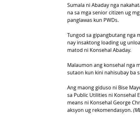
Sumala ni Abaday nga nakahatag
na sa mga senior citizen ug mg
panglawas kun PWDs.
Tungod sa gipangbutang nga mg
nay insaktong loading ug unlo
matod ni Konsehal Abaday.
Malaumon ang konsehal nga ma
sutaon kun kini nahisubay ba s
Ang maong giduso ni Bise Mayo
sa Public Utilities ni Konsehal
means ni Konsehal George Chr
aksyon ug rekomendasyon. 
(M