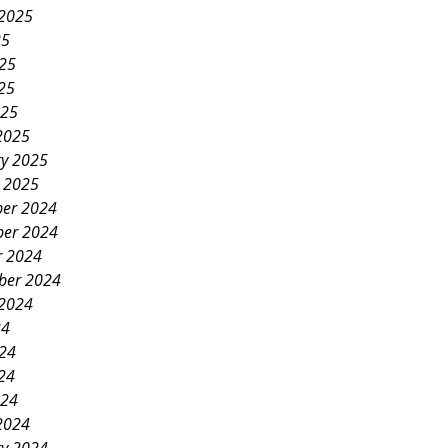
 2025
25
025
25
025
2025
ry 2025
y 2025
er 2024
er 2024
r 2024
ber 2024
 2024
24
024
24
024
2024