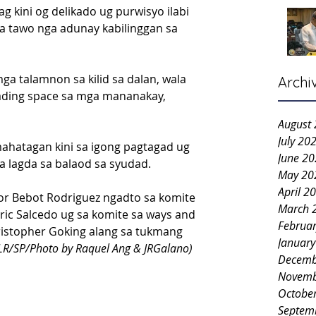
 kini og delikado ug purwisyo ilabi 
a tawo nga adunay kabilinggan sa 
a talamnon sa kilid sa dalan, wala 
Archi
ading space sa mga mananakay, 
August
July 20
hatagan kini sa igong pagtagad ug 
June 2
a lagda sa balaod sa syudad.
May 20
April 2
r Bebot Rodriguez ngadto sa komite 
March 
 Eric Salcedo ug sa komite sa ways and 
Februa
istopher Goking alang sa tukmang 
Januar
LR/SP/Photo by Raquel Ang & JRGalano)
Decemb
Novemb
Octobe
Septem