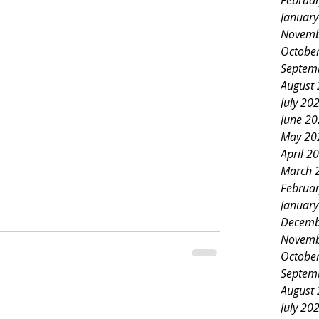
Februa
Januar
Novemb
Octobe
Septem
August
July 20
June 2
May 20
April 2
March 
Februa
Januar
Decemb
Novemb
Octobe
Septem
August
July 20