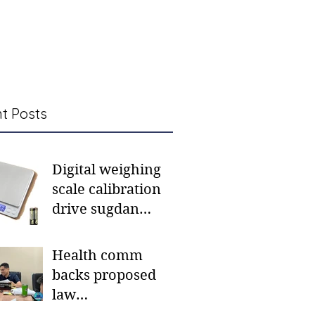
t Posts
Digital weighing
scale calibration
drive sugdan
sunod bulan
Health comm
backs proposed
law
institutionalizing