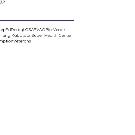
022
DepEd
Derby
LOSA
PVAO
Rio Verde
niang Kabataan
Super Health Center
mption
Veterans