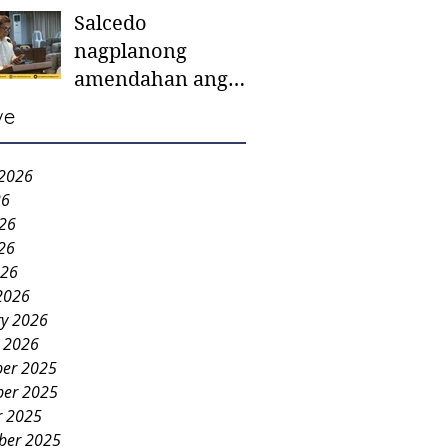
Salcedo
mother-to-mother
nagplanong
support groups,
amendahan ang
first 1,000 days
ordinansa batok
nutrition program
ve
colorum nga bao-
bao
 2026
26
026
26
026
2026
ry 2026
y 2026
er 2025
er 2025
r 2025
ber 2025