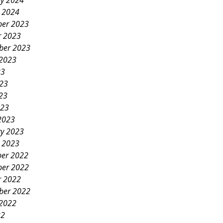
ry 2024
y 2024
er 2023
r 2023
ber 2023
 2023
23
023
23
023
2023
ry 2023
y 2023
er 2022
er 2022
r 2022
ber 2022
 2022
22