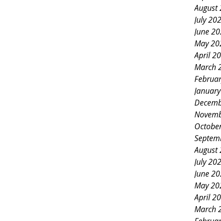
August
July 20
June 2
May 20
April 2
March 
Februa
Januar
Decemb
Novemb
Octobe
Septem
August
July 20
June 2
May 20
April 2
March 