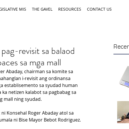
GISLATIVE MIS
THE GAVEL
RESOURCES
CONTACT US
Recen
pag-revisit sa balaod
paces sa mga mall
r Abaday, chairman sa komite sa 
nahanglan i-revisit ang ordinansa 
mga establisemento sa syudad human 
a ka netizen kalabot sa pagbabag sa 
g mall ning syudad.
t ni Konsehal Roger Abaday atol sa 
umala ni Bise Mayor Bebot Rodriguez.