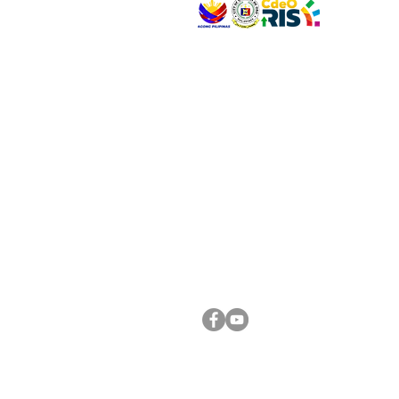
VISIT US
Address: Legislative Building, Office of the City
City Hall, Capistrano-Hayes St., Barangay 1, Ca
Oro City 9000
CONNECT WITH US
(088) 565-0568; (088) 565-0567; (088) 898-
(088) 565-0565; (088) 565-0699
Email:
cdeocitycouncil@gmail.com
FOLLOW US ON OUR SOCIAL MEDIA PLATFORM