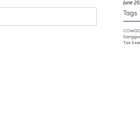
June 2
Tags
COWD
Sanggu
Tax Exe