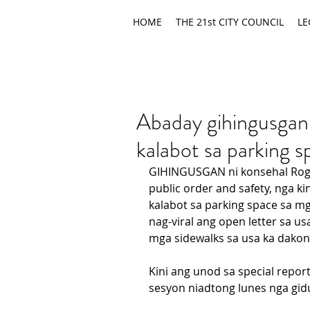
HOME
THE 21st CITY COUNCIL
LE
Abaday gihingusgan 
kalabot sa parking s
GIHINGUSGAN ni konsehal Roge
public order and safety, nga ki
kalabot sa parking space sa 
nag-viral ang open letter sa us
mga sidewalks sa usa ka dakon
Kini ang unod sa special repor
sesyon niadtong lunes nga gid