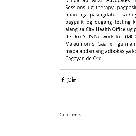
Mindanao AIDS Advocates 
Sessions ug therapy; pagpas
onan nga pasiugdahan sa City
pagpalit og dugang testing k
alang sa City Health Office ug
de Oro AIDS Network, Inc. (MO
Malaumon si Gaane nga maha
mapalapdan ang adbokasiya kon
Cagayan de Oro.
Comments