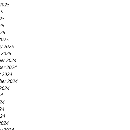
 2025
25
025
25
025
2025
ry 2025
y 2025
er 2024
er 2024
r 2024
ber 2024
 2024
24
024
24
024
2024