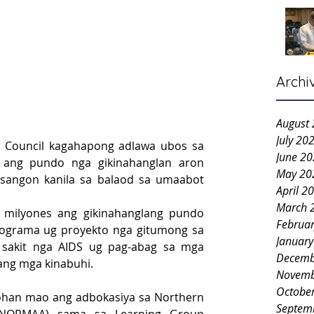
Archi
August
July 20
 Council kagahapong adlawa ubos sa 
June 2
 ang pundo nga gikinahanglan aron 
May 20
angon kanila sa balaod sa umaabot 
April 2
March 
 milyones ang gikinahanglang pundo 
Februa
grama ug proyekto nga gitumong sa 
Januar
sakit nga AIDS ug pag-abag sa mga 
Decemb
ang mga kinabuhi.
Novemb
Octobe
han mao ang adbokasiya sa Northern 
Septem