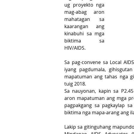
ug proyekto nga 
mag-abag aron 
mahatagan sa 
kaarangan ang 
kinabuhi sa mga 
biktima sa 
HIV/AIDS.
Sa pag-convene sa Local AIDS
iyang pagdumala, gihisgutan
mapatuman ang tahas nga gis
tuig 2018.
Sa nauyonan, kapin sa P2.45
aron mapatuman ang mga pro
pagpakgang sa pagkaylap sa 
biktima nga mapa-arang ang il
Lakip sa gitinguhang mapundo