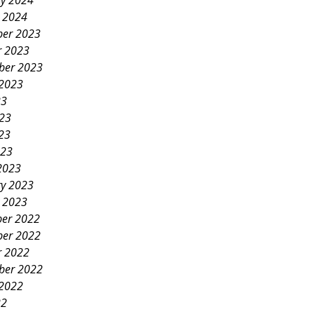
ry 2024
y 2024
er 2023
r 2023
ber 2023
 2023
23
023
23
023
2023
ry 2023
y 2023
er 2022
er 2022
r 2022
ber 2022
 2022
22