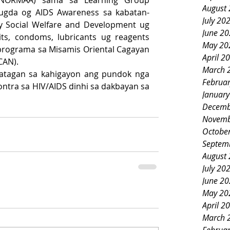
(NORMAA) sama sa Learning Group 
August
iugda og AIDS Awareness sa kabatan-
July 20
 Social Welfare and Development ug 
June 2
its, condoms, lubricants ug reagents 
May 20
 programa sa Misamis Oriental Cagayan 
April 2
CAN).
March 
tagan sa kahigayon ang pundok nga 
Februa
tra sa HIV/AIDS dinhi sa dakbayan sa 
Januar
Decemb
Novemb
Octobe
Septem
August
July 20
June 2
May 20
April 2
March 