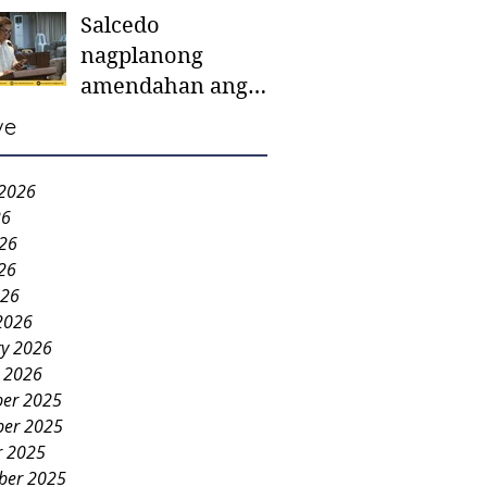
Salcedo
mother-to-mother
nagplanong
support groups,
amendahan ang
first 1,000 days
ordinansa batok
nutrition program
ve
colorum nga bao-
bao
 2026
26
026
26
026
2026
ry 2026
y 2026
er 2025
er 2025
r 2025
ber 2025