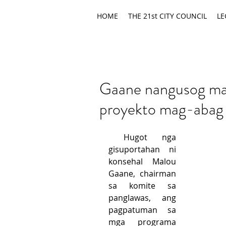
HOME
THE 21st CITY COUNCIL
LE
Gaane nangusog ma
proyekto mag-abag 
 Hugot nga 
gisuportahan ni 
konsehal Malou 
Gaane, chairman 
sa komite sa 
panglawas, ang 
pagpatuman sa 
mga programa 