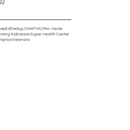
022
DepEd
Derby
LOSA
PVAO
Rio Verde
niang Kabataan
Super Health Center
mption
Veterans