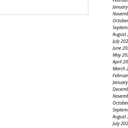
Februa
Januar
Novemb
Octobe
Septem
August
July 20
June 2
May 20
April 2
March 
Februa
Januar
Decemb
Novemb
Octobe
Septem
August
July 20