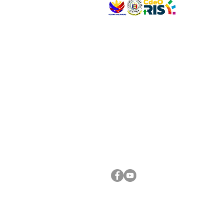
VISIT US
Address: Legislative Building, Office of the City
City Hall, Capistrano-Hayes St., Barangay 1, Ca
Oro City 9000
CONNECT WITH US
(088) 565-0568; (088) 565-0567; (088) 898-
(088) 565-0565; (088) 565-0699
Email:
cdeocitycouncil@gmail.com
FOLLOW US ON OUR SOCIAL MEDIA PLATFORM