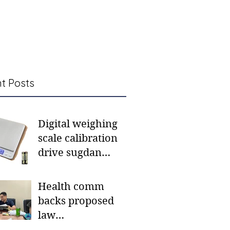
t Posts
Digital weighing
scale calibration
drive sugdan
sunod bulan
Health comm
backs proposed
law
institutionalizing