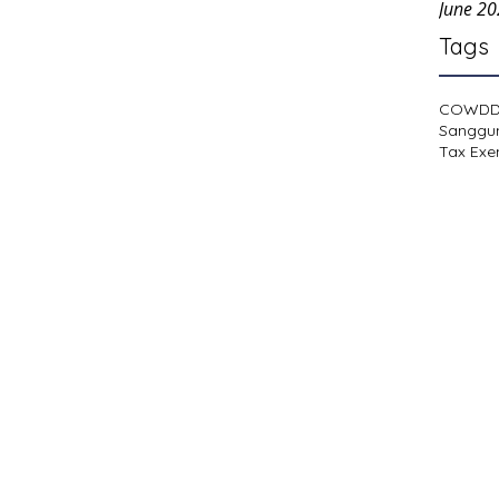
June 2
Tags
COWD
Sanggu
Tax Exe