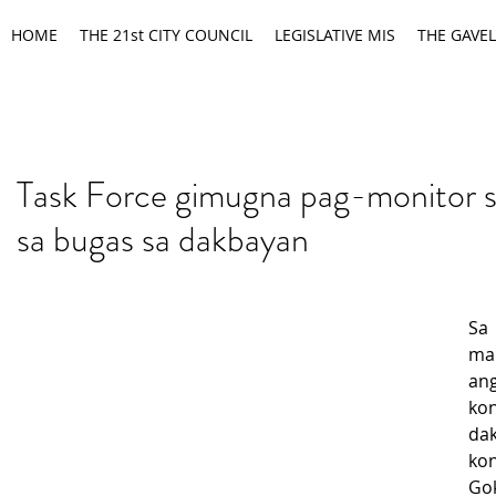
HOME
THE 21st CITY COUNCIL
LEGISLATIVE MIS
THE GAVEL
Task Force gimugna pag-monitor s
sa bugas sa dakbayan
Sa
ma
an
ko
da
ko
Gok