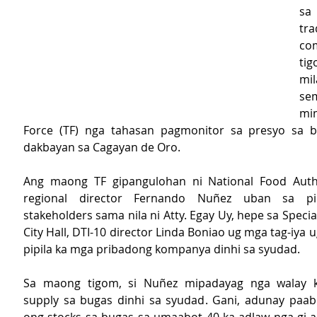
sa
t
co
t
mil
sem
mi
Force (TF) nga tahasan pagmonitor sa presyo sa bu
dakbayan sa Cagayan de Oro.
Ang maong TF gipangulohan ni National Food Author
regional director Fernando Nuñez uban sa pi
stakeholders sama nila ni Atty. Egay Uy, hepe sa Special
City Hall, DTI-10 director Linda Boniao ug mga tag-iya u
pipila ka mga pribadong kompanya dinhi sa syudad.
Sa maong tigom, si Nuñez mipadayag nga walay k
supply sa bugas dinhi sa syudad. Gani, adunay paa