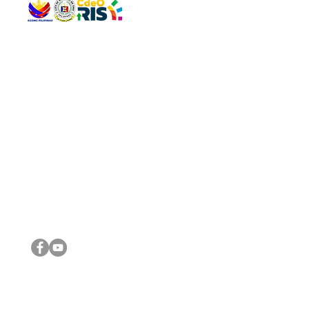
QUICK 
The Gav
VISIT US
Agenda 
Address: Legislative Building, Office of the City Council,
City Vi
City Hall, Capistrano-Hayes St., Barangay 1, Cagayan de
The Majo
Oro City 9000
The Mino
The City
The Sta
Get in 
Legisla
CONNECT WITH US
(088) 565-0568; (088) 565-0567; (088) 898-0697
(088) 565-0565; (088) 565-0699
Email:
cdeocitycouncil@gmail.com
IMPORTA
FOLLOW US ON OUR SOCIAL MEDIA PLATFORMS
City Go
DILG
DSWD
DOH
DepEd
DBM
©2016 by Sanggunian