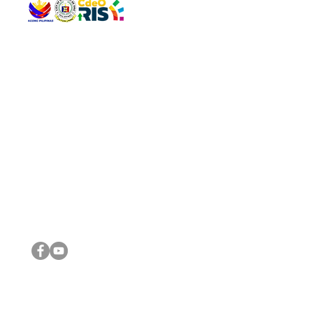
QUICK 
The Gav
VISIT US
Agenda 
Address: Legislative Building, Office of the City Council,
City Vi
City Hall, Capistrano-Hayes St., Barangay 1, Cagayan de
The Majo
Oro City 9000
The Mino
The City
The Sta
Get in 
Legisla
CONNECT WITH US
(088) 565-0568; (088) 565-0567; (088) 898-0697
(088) 565-0565; (088) 565-0699
Email:
cdeocitycouncil@gmail.com
IMPORTA
FOLLOW US ON OUR SOCIAL MEDIA PLATFORMS
City Go
DILG
DSWD
DOH
DepEd
DBM
©2016 by Sanggunian