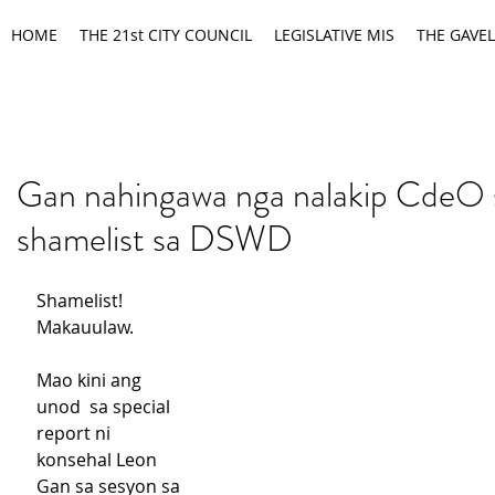
HOME
THE 21st CITY COUNCIL
LEGISLATIVE MIS
THE GAVEL
Gan nahingawa nga nalakip CdeO 
shamelist sa DSWD
Shamelist! 
Makauulaw.
Mao kini ang 
unod  sa special 
report ni 
konsehal Leon 
Gan sa sesyon sa 