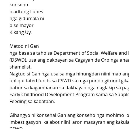
konseho 
niadtong Lunes 
nga gidumala ni 
bise mayor 
Kikang Uy.
Matod ni Gan 
nga base sa taho sa Department of Social Welfare and
(DSWD), usa ang dakbayan sa Cagayan de Oro nga anaa
shamelist.
Nagtuo si Gan nga usa sa mga hinungdan niini mao an
unliquidated funds sa CSWD sa mga pundo gitunol gik
pabor sa kagamhanan sa dakbayan nga naglakip sa pa
Early Childhood Development Program sama sa Suppl
Feeding sa kabataan.
Gihangyo ni konsehal Gan ang konseho nga mohimo  
imbestigasyon  kalabot niini  aron masayran ang kakul