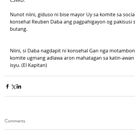
CSWD.
Nunot niini, giduso ni bise mayor Uy sa komite sa social
konsehal Reuben Daba ang pagpahigayon og pakisusi 
butang.
Niini, si Daba nagdapit ni konsehal Gan nga motambon
komite ugmang adlawa aron mahatagan sa katin-awan
isyu. (El Kapitan)
Comments