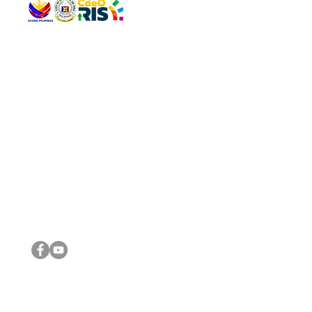
QUICK 
The Gav
VISIT US
Agenda 
Address: Legislative Building, Office of the City Council,
City Vi
City Hall, Capistrano-Hayes St., Barangay 1, Cagayan de
The Majo
Oro City 9000
The Mino
The City
The Sta
Get in 
Legisla
CONNECT WITH US
(088) 565-0568; (088) 565-0567; (088) 898-0697
(088) 565-0565; (088) 565-0699
Email:
cdeocitycouncil@gmail.com
IMPORTA
FOLLOW US ON OUR SOCIAL MEDIA PLATFORMS
City Go
DILG
DSWD
DOH
DepEd
DBM
©2016 by Sanggunian