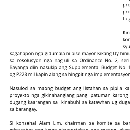
pr
pr
tui
Ki
ko
syu
kagahapon nga gidumala ni bise mayor Kikang Uy hini
sa resolusyon nga nag-uli sa Ordinance No. 2, seri
Bayanga diin nasukip ang Supplemental Budget No. 
og P228 mil kapin alang sa hingpit nga implementasyon
Nasulod sa maong budget ang listahan sa pipila ka
proyekto nga gikinahanglang pang ipatuman karong t
dugang kaarangan sa  kinabuhi sa katawhan ug duga
sa barangay.
Si konsehal Alam Lim, chairman sa komite sa baran