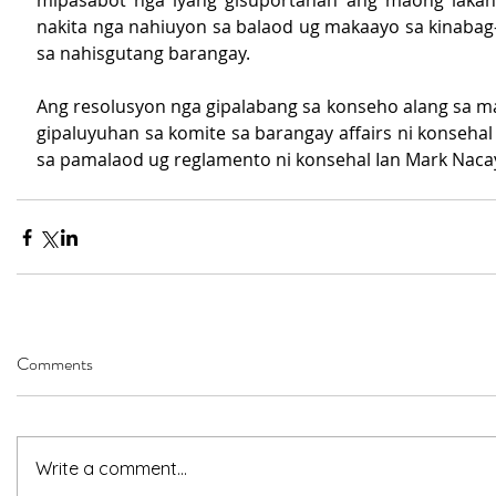
mipasabot nga iyang gisuportahan ang maong lakang
nakita nga nahiuyon sa balaod ug makaayo sa kinabag
sa nahisgutang barangay.
Ang resolusyon nga gipalabang sa konseho alang sa m
gipaluyuhan sa komite sa barangay affairs ni konsehal
sa pamalaod ug reglamento ni konsehal Ian Mark Nacay
Comments
Write a comment...